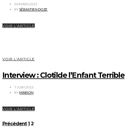
30 MARS 2015
BY
SÉBASTIEN DOZE
VOIR L'ARTICLE
VOIR L'ARTICLE
Interview : Clotilde l’Enfant Terrible
7 JUIN 2013
BY
MARION
VOIR L'ARTICLE
Pagination
Précédent
1
2
des