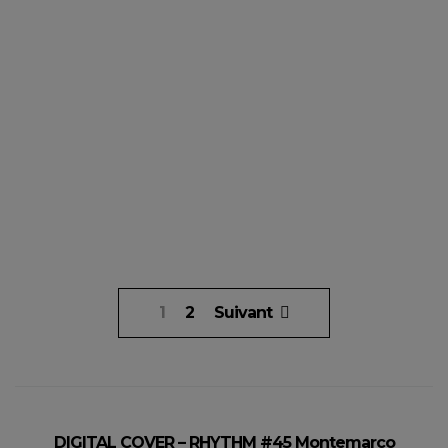
Pagination
1
2
Suivant
des
publications
DIGITAL COVER – RHYTHM #45 Montemarco