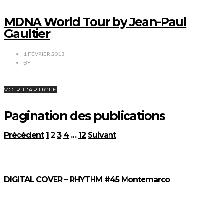
MDNA World Tour by Jean-Paul
Gaultier
1 FÉVRIER 2013
BY
VOIR L'ARTICLE
Pagination des publications
Précédent
1
2
3
4
…
12
Suivant
DIGITAL COVER – RHYTHM #45 Montemarco