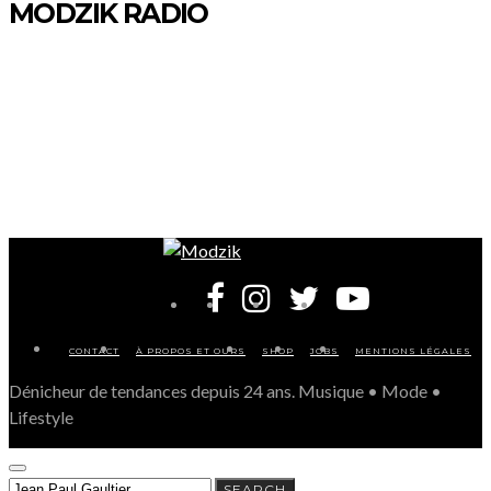
MODZIK RADIO
CONTACT
À PROPOS ET OURS
SHOP
JOBS
MENTIONS LÉGALES
Dénicheur de tendances depuis 24 ans. Musique • Mode •
Lifestyle
SEARCH
SEARCH