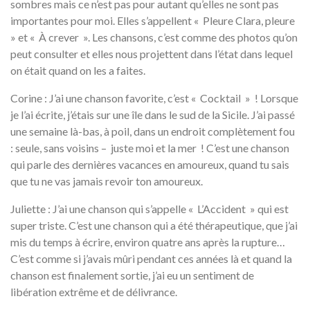
sombres mais ce n’est pas pour autant qu’elles ne sont pas
importantes pour moi. Elles s’appellent « Pleure Clara, pleure
» et « À crever ». Les chansons, c’est comme des photos qu’on
peut consulter et elles nous projettent dans l’état dans lequel
on était quand on les a faites.
Corine : J’ai une chanson favorite, c’est « Cocktail » ! Lorsque
je l’ai écrite, j’étais sur une île dans le sud de la Sicile. J’ai passé
une semaine là-bas, à poil, dans un endroit complètement fou
: seule, sans voisins – juste moi et la mer ! C’est une chanson
qui parle des dernières vacances en amoureux, quand tu sais
que tu ne vas jamais revoir ton amoureux.
Juliette : J’ai une chanson qui s’appelle « L’Accident » qui est
super triste. C’est une chanson qui a été thérapeutique, que j’ai
mis du temps à écrire, environ quatre ans après la rupture…
C’est comme si j’avais mûri pendant ces années là et quand la
chanson est finalement sortie, j’ai eu un sentiment de
libération extrême et de délivrance.