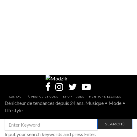
CONTACT
À PROPOS ET OURS
SHOP
JOBS
MENTIONS LÉGALES
Dénicheur de tendances depuis 24 ans. Musique • Mode •
Lifestyle
SEARCH
SEARCH
FOR:
Input your search keywords and press Enter.