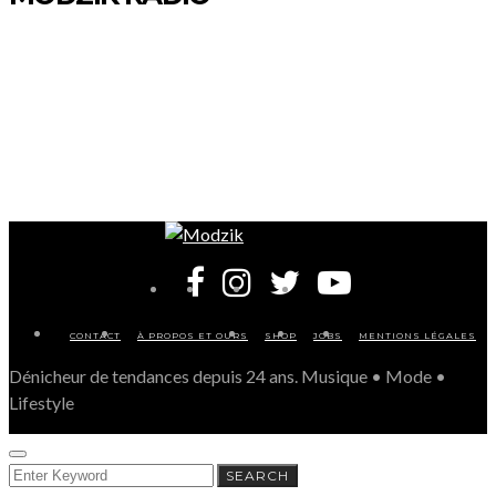
CONTACT
À PROPOS ET OURS
SHOP
JOBS
MENTIONS LÉGALES
Dénicheur de tendances depuis 24 ans. Musique • Mode •
Lifestyle
SEARCH
SEARCH
FOR: