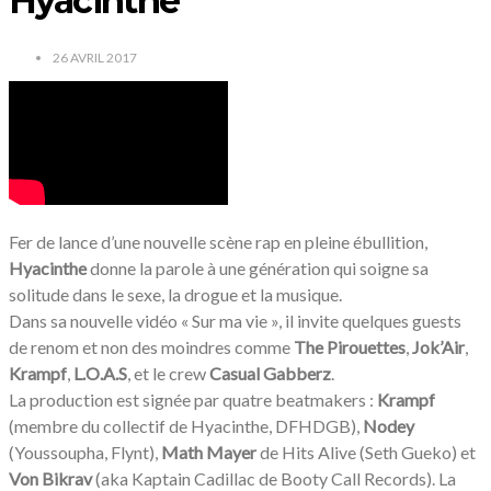
Hyacinthe
26 AVRIL 2017
Fer de lance d’une nouvelle scène rap en pleine ébullition,
Hyacinthe
donne la parole à une génération qui soigne sa
solitude dans le sexe, la drogue et la musique.
Dans sa nouvelle vidéo « Sur ma vie », il invite quelques guests
de renom et non des moindres comme
The Pirouettes
,
Jok’Air
,
Krampf
,
L.O.A.S
, et le crew
Casual Gabberz
.
La production est signée par quatre beatmakers :
Krampf
(membre du collectif de Hyacinthe, DFHDGB),
Nodey
(Youssoupha, Flynt),
Math Mayer
de Hits Alive (Seth Gueko) et
Von Bikrav
(aka Kaptain Cadillac de Booty Call Records). La