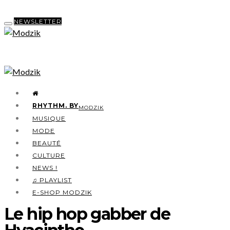
NEWSLETTER
RHYTHM. BY
MODZIK
MUSIQUE
MODE
BEAUTÉ
CULTURE
NEWS !
♫ PLAYLIST
E-SHOP MODZIK
Le hip hop gabber de