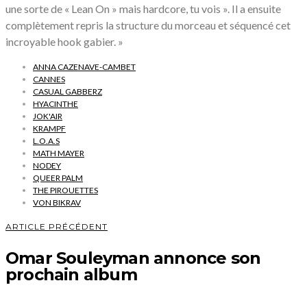
une sorte de « Lean On » mais hardcore, tu vois ». Il a ensuite
complètement repris la structure du morceau et séquencé cet
incroyable hook gabier. »
ANNA CAZENAVE-CAMBET
CANNES
CASUAL GABBERZ
HYACINTHE
JOK'AIR
KRAMPF
L.O.A.S
MATH MAYER
NODEY
QUEER PALM
THE PIROUETTES
VON BIKRAV
ARTICLE PRÉCÉDENT
Omar Souleyman annonce son
prochain album