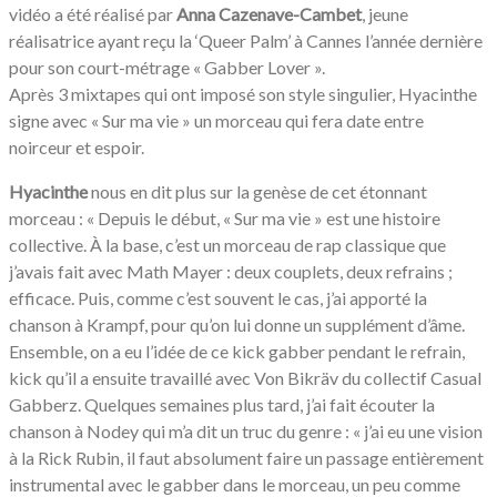
vidéo a été réalisé par
Anna Cazenave-Cambet
, jeune
réalisatrice ayant reçu la ‘Queer Palm’ à Cannes l’année dernière
pour son court-métrage « Gabber Lover ».
Après 3 mixtapes qui ont imposé son style singulier, Hyacinthe
signe avec « Sur ma vie » un morceau qui fera date entre
noirceur et espoir.
Hyacinthe
nous en dit plus sur la genèse de cet étonnant
morceau : « Depuis le début, « Sur ma vie » est une histoire
collective. À la base, c’est un morceau de rap classique que
j’avais fait avec Math Mayer : deux couplets, deux refrains ;
efficace. Puis, comme c’est souvent le cas, j’ai apporté la
chanson à Krampf, pour qu’on lui donne un supplément d’âme.
Ensemble, on a eu l’idée de ce kick gabber pendant le refrain,
kick qu’il a ensuite travaillé avec Von Bikräv du collectif Casual
Gabberz. Quelques semaines plus tard, j’ai fait écouter la
chanson à Nodey qui m’a dit un truc du genre : « j’ai eu une vision
à la Rick Rubin, il faut absolument faire un passage entièrement
instrumental avec le gabber dans le morceau, un peu comme