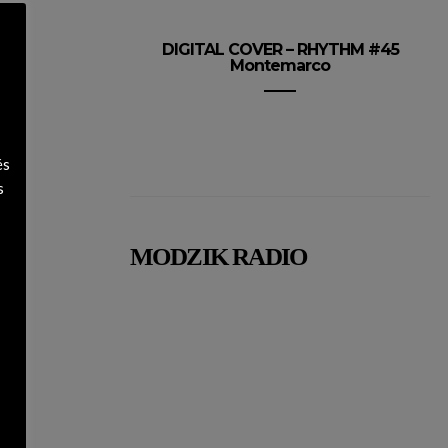
DIGITAL COVER – RHYTHM #45
Montemarco
és
s
MODZIK RADIO