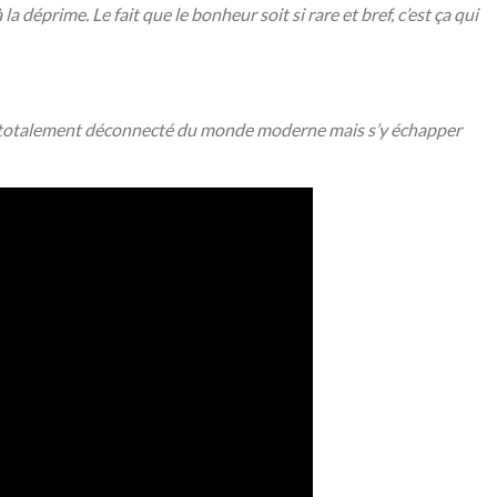
déprime. Le fait que le bonheur soit si rare et bref, c’est ça qui
tre totalement déconnecté du monde moderne mais s’y échapper