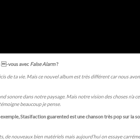
tes -vous avec
False Alarm
?
s de ta vie. Mais ce nouvel album est très différent car nous avons
fond sonore dans notre paysage. Mais notre vision des choses n’a c
 témoigne beaucoup je pense.
 exemple, Stasifaction guarented est une chanson très pop sur la 
its, de nouveaux bien matériels mais aujourd’hui on essaye carréme