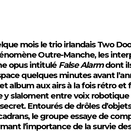
ue mois le trio irlandais Two Door
phénomène Outre-Manche, les inter
e opus intitulé
False Alarm
dont i
space quelques minutes avant l’ann
t album aux airs à la fois rétro et 
le y slaloment entre voix robotiq
secret. Entourés de drôles d’objets 
 cadrans, le groupe essaye de com
rmant l’importance de la survie de