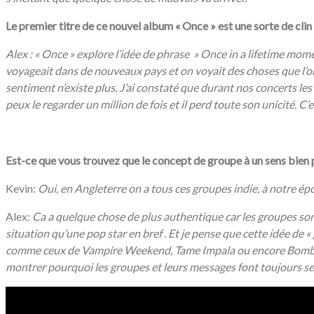
Le premier titre de ce nouvel album « Once » est une sorte de clin
Alex : « Once » explore l’idée de phrase » Once in a lifetime mom
voyageait dans de nouveaux pays et on voyait des choses que l’on 
sentiment n’existe plus. J’ai constaté que durant nos concerts le
peux le regarder un million de fois et il perd toute son unicité
Est-ce que vous trouvez que le concept de groupe à un sens bien
Kevin:
Oui, en Angleterre on a tous ces groupes indie, à notre époq
Alex:
Ca a quelque chose de plus authentique car les groupes sont
situation qu’une pop star en bref . Et je pense que cette idée d
comme ceux de Vampire Weekend, Tame Impala ou encore Bombay B
montrer pourquoi les groupes et leurs messages font toujours se