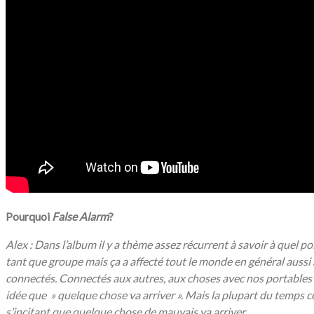
Pourquoi
False Alarm
?
Alex : Dans l’album il y a thème assez récurrent à savoir à quel
tant que groupe mais ça a affecté tout le monde en général aussi
connectés. Connectés aux autres, aux choses avec nos portables . 
idée que » quelque chose va arriver ». Mais la plupart du temps ce
s’incitant que quelque chose de mauvais va arriver.