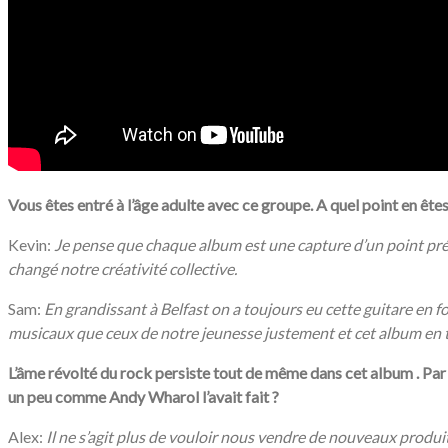
Vous êtes entré à l’âge adulte avec ce groupe. A quel point en ê
Kevin:
Je pense que chaque album est une capture d’un point préci
changé notre créativité collective.
Sam:
En grandissant à Belfast on a toujours eu cette guitare en 
musicaux que ceux de notre jeunesse justement et cet album en
L’âme révolté du rock persiste tout de même
dans cet album . Par
un peu comme Andy Wharol l’avait fait ?
Alex:
Il ne s’agit plus de vouloir nous vendre de nouveaux produ