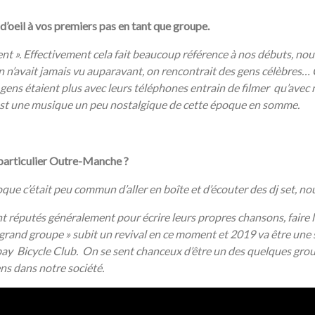
 d’oeil à vos premiers pas en tant que groupe.
ent ». Effectivement cela fait beaucoup référence à nos débuts, nou
n’avait jamais vu auparavant, on rencontrait des gens célèbres… C’
s gens étaient plus avec leurs téléphones entrain de filmer qu’ave
. C’est une musique un peu nostalgique de cette époque en somme.
 particulier Outre-Manche ?
ue c’était peu commun d’aller en boîte et d’écouter des dj set, nou
 réputés généralement pour écrire leurs propres chansons, faire le
e « grand groupe » subit un revival en ce moment et 2019 va être 
icycle Club. On se sent chanceux d’être un des quelques groupe
ns dans notre société.