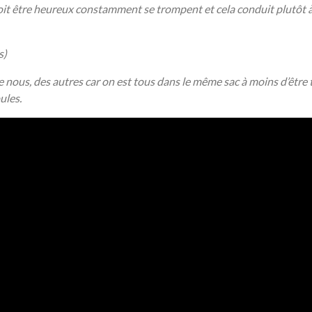
it être heureux constamment se trompent et cela conduit plutôt à la 
s)
de nous, des autres car on est tous dans le même sac à moins d’ê
ules.