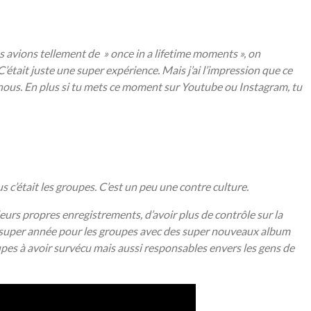
s avions tellement de » once in a lifetime moments », on
était juste une super expérience. Mais j’ai l’impression que ce
c nous. En plus si tu mets ce moment sur Youtube ou Instagram, tu
s c’était les groupes. C’est un peu une contre culture.
urs propres enregistrements, d’avoir plus de contrôle sur la
une super année pour les groupes avec des super nouveaux album
s à avoir survécu mais aussi responsables envers les gens de