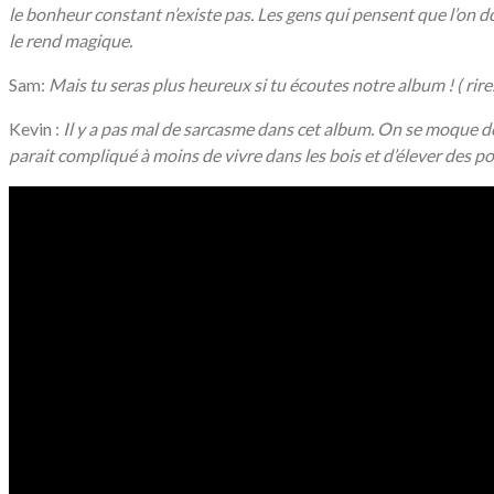
le bonheur constant n’existe pas. Les gens qui pensent que l’on do
le rend magique.
Sam:
Mais tu seras plus heureux si tu écoutes notre album ! ( rire
Kevin :
Il y a pas mal de sarcasme dans cet album. On se moque 
parait compliqué à moins de vivre dans les bois et d’élever des po