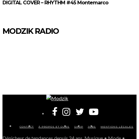
DIGITAL COVER – RHYTHM #45 Montemarco
MODZIK RADIO
CONTACT
À PROPOS ET OURS
SHOP
JOBS
MENTIONS LÉGALES
Dénicheur de tendances depuis 24 ans. Musique • Mode •