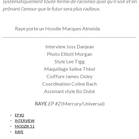
systématiquement toute forme de racismes quel qu’il soit et en
prônant l’amour que le futur sera plus radieux.
Raye porte un Hoodie Marques Almeida
Interview Joss Danjean
Photo Elliott Morgan
Style Lee Tigg
Maquillage Salina Thind
Coiffure James Oxley
Coordination Coline Bach
Assistant style Bo Dubé
RAYE
EP #2
(Mercury/Universal)
EP #2
INTERVIEW
MODZIK 51
RAYE