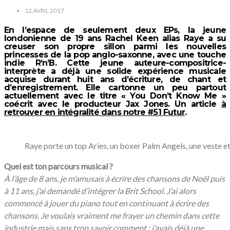
12 AVRIL 2017
En l’espace de seulement deux EPs, la jeune
londonienne de 19 ans Rachel Keen alias Raye a su
creuser son propre sillon parmi les nouvelles
princesses de la pop anglo-saxonne, avec une touche
indie R’n’B. Cette jeune auteure-compositrice-
interprète a déjà une solide expérience musicale
acquise durant huit ans d’écriture, de chant et
d’enregistrement. Elle cartonne un peu partout
actuellement avec le titre « You Don’t Know Me »
coécrit avec le producteur Jax Jones.
Un article
à
retrouver en intégralité dans notre #51 Futur
.
Raye porte un top Aries, un boxer Palm Angels, une veste e
Quel est ton parcours musical ?
À l’âge de 8 ans, je m’amusais à écrire des chansons de Noël puis
à 11 ans, j’ai demandé d’intégrer la Brit School. J’ai alors
commencé à jouer du piano tout en continuant à écrire des
chansons. Je voulais vraiment me frayer un chemin dans cette
industrie mais sans trop savoir comment : j’avais déjà une