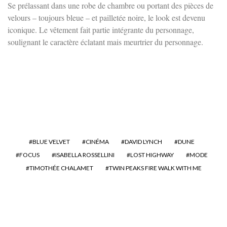
Se prélassant dans une robe de chambre ou portant des pièces de
velours – toujours bleue – et pailletée noire, le look est devenu
iconique. Le vêtement fait partie intégrante du personnage,
soulignant le caractère éclatant mais meurtrier du personnage.
BLUE VELVET
CINÉMA
DAVID LYNCH
DUNE
FOCUS
ISABELLA ROSSELLINI
LOST HIGHWAY
MODE
TIMOTHÉE CHALAMET
TWIN PEAKS FIRE WALK WITH ME