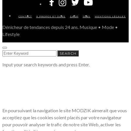
CONTACT
À PROPOS ET OURS
SHOP
JOBS
MENTIONS LÉGALES
Dénicheur de tendances depuis 24 ans. Musique • Mode •
Lifestyle
SEARCH
SEARCH
FOR:
Input your search keywords and press Enter.
LE RESPECT DE VOTRE VIE PRIVÉE
NOUS CONCERNE
En poursuivant la navigation le site MODZIK aimerait que vous
acceptiez que les cookies soient placés par votre navigateur
pour pouvoir analyser le trafic de notre site Web, activer les