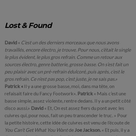
Lost & Found
David
«
C’est un des derniers morceaux que nous avons
travaillés, encore électro, je trouve. Pour nous, c’était le single
le plus évident, le plus gros refrain. Comme un retour aux
sources électro, genre batterie, grosse basse. On s’est fait un
peu plaisir avec un pré-refrain édulcoré, puis après, c’est le
gros refrain. Ce n’est pas pop, c’est juste, je ne sais
pas.»
Patrick «
Il y a une grosse basse, moi, dans ma tête, on
refaisait faire du Fancy Footwork».
Patrick
« Mais c’est une
basse simple, assez violente, rentre dedans. Il y a un petit côté
disco aussi.»
David
« Et, On est assez fiers du pont avec les
cuivres qui, pour nous, fait un peu transcender le truc. » Pour
la petite histoire, cette idée de cuivres est venu de l’écoute de
You Can’t Get What You Want
de
Joe Jackson.
« Et puis, il y a