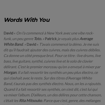
Words With You
David
«
On l’a commencé à New York avec une vibe rock-
funk, un peu genre
Toto.
»
Patrick
je voyais plus
Average
White Band
. »
David
«
T’avais commencé la démo. Je me suis
dit qu’il faudrait ajouter des cuivres, mais des cuivres débiles.
Ca donne un côté presque brut. Pour ce titre : live drums, live
bass, live guitare, synthé, cuivres live et le solo de clavier
délirant. C’est le premier morceau qu’on a envoyé à mixer par
Morgan
. Il a fait ressortir les synthés un peu plus électro, ce
qui clashait avec le reste. Sur des titres d’Average White
Band, t’aurais pas des synthés électro. Nous, on les a rajoutés.
Quand il a fait ressortir ses synthés, on s’est dit, c’est lui qui
va mixer l’album. D’ailleurs, un des délires pour cette chanson,
c’était les
Rita Mitsouko
. Parce que c’est, genre, des mélanges