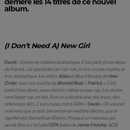
derrière les 14 titres de ce nouvel
album.
(I Don’t Need A) New Girl
David
«
Entrée en matière dramatique. C’est parti d’une demo
de Patrick. J’ai ajouté les tan-tan-tan, le truc un peu mytho, le
truc dramatique. Les effets
Abba
et Blue Monday de
New
Order
, avec une touche de
Bronski Beat
.
»
Patrick
«
C’est
parti d’une démo assez électro, même un peu rap. Les drums
sont hyper rap, en fait. Puis on a décoré avec des trucs, des
références 80’s. C’est un peu notre ADN
»
David
«
On voulait
vraiment que ce soit une entrée en matière électro, que le
signifié soit Dancefloor Electro. Presque un morceau qui
aurait être sur le Label
DFA
(
label de
James Murphy -LCD