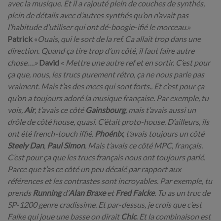
avec la musique. Et il a rajouté plein de couches de synthés,
plein de détails avec d’autres synthés qu’on n’avait pas
l’habitude d’utiliser qui ont dé-boogie-ifié le morceau.
»
Patrick
«
Ouais, qui le sort de la ref. Ca allait trop dans une
direction. Quand ça tire trop d’un côté, il faut faire autre
chose….»
David
«
Mettre une autre ref et en sortir. C’est pour
ça que, nous, les trucs purement rétro, ça ne nous parle pas
vraiment. Mais t’as des mecs qui sont forts.. Et c’est pour ça
qu’on a toujours adoré la musique française. Par exemple, tu
vois,
Air
, t’avais ce côté
Gainsbourg
, mais t’avais aussi un
drôle de côté house, quasi. C’était proto-house. D’ailleurs, ils
ont été french-touch iffié.
Phoénix
, t’avais toujours un côté
Steely Dan
,
Paul Simon
. Mais t’avais ce côté MPC, français.
C’est pour ça que les trucs français nous ont toujours parlé.
Parce que t’as ce côté un peu décalé par rapport aux
références et les contrastes sont incroyables. Par exemple, tu
prends
Running
d’
Alan Braxe
et
Fred Falcke
. Tu as un truc de
SP-1200 genre cradissime. Et par-dessus, je crois que c’est
Falke qui joue une basse on dirait
Chic
. Et la combinaison est