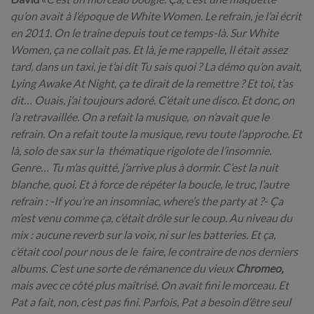
qu’on avait à l’époque de White Women. Le refrain, je l’ai écrit
en 2011. On le traîne depuis tout ce temps-là. Sur White
Women, ça ne collait pas. Et là, je me rappelle, Il était assez
tard, dans un taxi, je t’ai dit Tu sais quoi ? La démo qu’on avait,
Lying Awake At Night, ça te dirait de la remettre ? Et toi, t’as
dit… Ouais, j’ai toujours adoré. C’était une disco. Et donc, on
l’a retravaillée. On a refait la musique, on n’avait que le
refrain. On a refait toute la musique, revu toute l’approche. Et
là, solo de sax sur la thématique rigolote de l’insomnie.
Genre… Tu m’as quitté, j’arrive plus à dormir. C’est la nuit
blanche, quoi. Et à force de répéter la boucle, le truc, l’autre
refrain : -If you’re an insomniac, where’s the party at ?- Ça
m’est venu comme ça, c’était drôle sur le coup. Au niveau du
mix : aucune reverb sur la voix, ni sur les batteries. Et ça,
c’était cool pour nous de le faire, le contraire de nos derniers
albums. C’est une sorte de rémanence du vieux
Chromeo,
mais avec ce côté plus maîtrisé. On avait fini le morceau. Et
Pat a fait, non, c’est pas fini. Parfois, Pat a besoin d’être seul