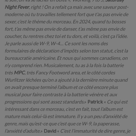
Night Fever
, right ! On a refait ça mais avec une saveur post-
moderne où tu travailles tellement fort que t’as pas envie de
sexer, c’est le thème du morceau. En 2024, quand tu bosses
fort, t’as même pas envie de danser, t’as même pas envie de
coucher, tu rentres chez toi et tu dors, et voilà, c’est ça l’idée.
Je parle aussi de W-9, W-4… Ce sont les noms des
formulaires de déclaration d’impôts selon ton statut, c’est la
bureaucratie américaine. Et nous qui sommes canadiens, on
n’y comprend rien. Musicalement, tu as à la fois la batterie
très
MPC
, très Fancy Footword area, et le côté cordes
Wurlitzer léchées qu’on a ajouté à la dernière minute quand
on avait presque terminé l’album et ce côté encore plus
musical pour faire contraste à la batterie vénère et aux
progressions qui sont assez standards
.»
Patrick
«
Ce qui est
intéressant dans ce morceau, c’est en fait, tout l’album est
mature mais celui-là est immature. Il y a un peu d’anxiété de
genre, mais qu’est-ce que c’est que ce W-9, la paperasse,
l’anxiété d’adulte.
»
David
«
C’est l’immaturité de dire genre, je