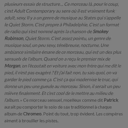
plusieurs essais de structure… Ce morceau là, pour le coup,
c’est Adult Contemporary au sens où il est vraiment funk
adult, sexy. Il y a un genre de musique au States qui s’appelle
le Quiet Storm. C’est propre à Philadelphie. C’est un format
de radio qui s’est nommé après la chanson de
Smokey
Robinson
, Quiet Storm. C’est assez pointu, un genre de
musique soul, un peu sexy, ténébreuse, nocturne. Une
ambiance similaire émane de ce morceau, qui est un des plus
sensuels de l’album. Quand on a reçu le premier mix de
Morgan
, on l’écoutait en voiture avec mon frère qui me dit le
pied, il n’est pas exagéré ? Et j’ai fait non, tu sais quoi, on va
garder le pied comme ça. C’est ça qui modernise le truc, qui
donne un peu une gueule au morceau. Sinon, il serait un peu
mièvre finalement. Et c’est cool de le mettre au milieu de
l’album.
» Ce morceau sensuel, moelleux comme dit
Patrick
aurait pu comporter le solo de sax traditionnel à chaque
album de
Chromeo
. Point du tout, trop évident. Les compères
aiment à brouiller les pistes.