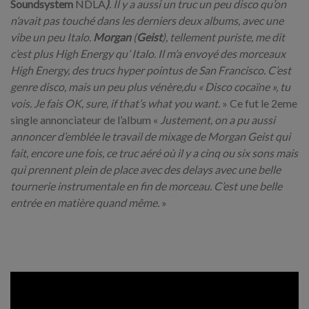
Soundsystem
NDLA
)
. Il y a aussi un truc un peu disco qu’on
n’avait pas touché dans les derniers deux albums, avec une
vibe un peu Italo.
Morgan
(
Geist
), tellement puriste, me dit
c’est plus High Energy qu’ Italo. Il m’a envoyé des morceaux
High Energy, des trucs hyper pointus de San Francisco. C’est
genre disco, mais un peu plus vénère,du « Disco cocaïne », tu
vois. Je fais OK, sure, if that’s what you want.
» Ce fut le 2eme
single annonciateur de l’album «
Justement, on a pu aussi
annoncer d’emblée le travail de mixage de Morgan Geist qui
fait, encore une fois, ce truc aéré où il y a cinq ou six sons mais
qui prennent plein de place avec des delays avec une belle
tournerie instrumentale en fin de morceau. C’est une belle
entrée en matière quand même.
»