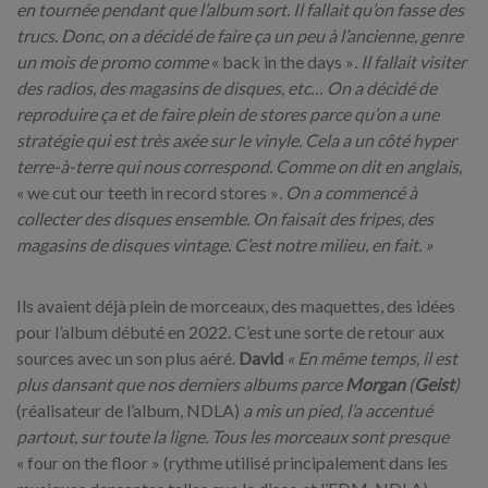
en tournée pendant que l’album sort. Il fallait qu’on fasse des
trucs. Donc, on a décidé de faire ça un peu à l’ancienne, genre
un mois de promo comme
« back in the days »
. Il fallait visiter
des radios, des magasins de disques, etc… On a décidé de
reproduire ça et de faire plein de stores parce qu’on a une
stratégie qui est très axée sur le vinyle. Cela a un côté hyper
terre-à-terre qui nous correspond. Comme on dit en anglais,
« we cut our teeth in record stores »
. On a commencé à
collecter des disques ensemble. On faisait des fripes, des
magasins de disques vintage. C’est notre milieu, en fait. »
Ils avaient déjà plein de morceaux, des maquettes, des idées
pour l’album débuté en 2022. C’est une sorte de retour aux
sources avec un son plus aéré.
David
« En même temps, il est
plus dansant que nos derniers albums parce
Morgan
(
Geist
)
(réalisateur de l’album, NDLA)
a mis un pied, l’a accentué
partout, sur toute la ligne. Tous les morceaux sont presque
« four on the floor » (rythme utilisé principalement dans les