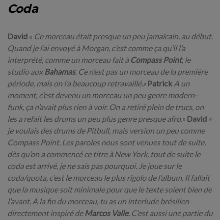
Coda
David
«
Ce morceau était presque un peu jamaïcain, au début.
Quand je l’ai envoyé à Morgan, c’est comme ça qu’il l’a
interprété, comme un morceau fait à
Compass Point
, le
studio aux
Bahamas
. Ce n’est pas un morceau de la première
période, mais on l’a beaucoup retravaillé.»
Patrick
A un
moment, c’est devenu un morceau un peu genre modern-
funk, ça n’avait plus rien à voir. On a retiré plein de trucs, on
les a refait les drums un peu plus genre presque afro.»
David
«
je voulais des drums de Pitbull, mais version un peu comme
Compass Point. Les paroles nous sont venues tout de suite,
dès qu’on a commencé ce titre à New York, tout de suite le
coda est arrivé, je ne sais pas pourquoi. Je joue sur le
coda/quota, c’est le morceau le plus rigolo de l’album. Il fallait
que la musique soit minimale pour que le texte soient bien de
l’avant. A la fin du morceau, tu as un interlude brésilien
directement inspiré de
Marcos Valle
. C’est aussi une partie du