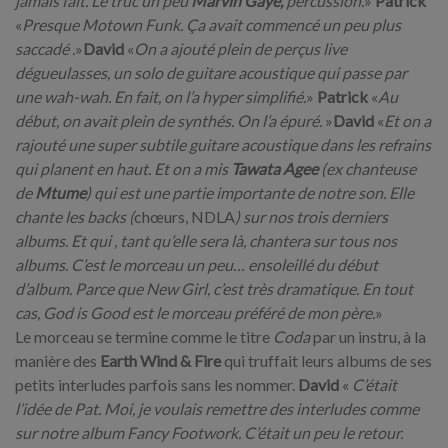
jamais fait. Le truc un peu
Marvin Gaye,
percussion.
»
Patrick
«
Presque Motown Funk. Ça avait commencé un peu plus
saccadé .
»
David
«
On a ajouté plein de perçus live
dégueulasses, un solo de guitare acoustique qui passe par
une wah-wah. En fait, on l’a hyper simplifié.
»
Patrick
«
Au
début, on avait plein de synthés. On l’a épuré.
»
David
«
Et on a
rajouté une super subtile guitare acoustique dans les refrains
qui planent en haut. Et on a mis
Tawata Agee
(ex chanteuse
de
Mtume
) qui est une partie importante de notre son. Elle
chante les backs (
chœurs, NDLA
) sur nos trois derniers
albums. Et qui , tant qu’elle sera là, chantera sur tous nos
albums. C’est le morceau un peu… ensoleillé du début
d’album. Parce que New Girl, c’est très dramatique. En tout
cas, God is Good est le morceau préféré de mon père.
»
Le morceau se termine comme le titre
Coda
par un instru, à la
manière des
Earth Wind & Fire
qui truffait leurs albums de ses
petits interludes parfois sans les nommer.
David
«
C’était
l’idée de Pat. Moi, je voulais remettre des interludes comme
sur notre album Fancy Footwork. C’était un peu le retour.