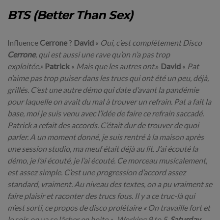
BTS (Better Than Sex)
Influence
Cerrone
?
David
«
Oui, c’est complètement Disco
Cerrone
, qui est aussi une rave qu’on n’a pas trop
exploitée.»
Patrick
«
Mais que les autres ont
.»
David
«
Pat
n’aime pas trop puiser dans les trucs qui ont été un peu, déjà,
grillés. C’est une autre démo qui date d’avant la pandémie
pour laquelle on avait du mal à trouver un refrain. Pat a fait la
base, moi je suis venu avec l’idée de faire ce refrain saccadé.
Patrick a refait des accords. C’était dur de trouver de quoi
parler. A un moment donné, je suis rentré à la maison après
une session studio, ma meuf était déjà au lit. J’ai écouté la
démo, je l’ai écouté, je l’ai écouté. Ce morceau musicalement,
est assez simple. C’est une progression d’accord assez
standard, vraiment. Au niveau des textes, on a pu vraiment se
faire plaisir et raconter des trucs fous. Il y a ce truc-là qui
m’est sorti, ce propos de disco prolétaire « On travaille fort et
le soir, on va se lâcher en boite », Working 9 to 5,
Saturday