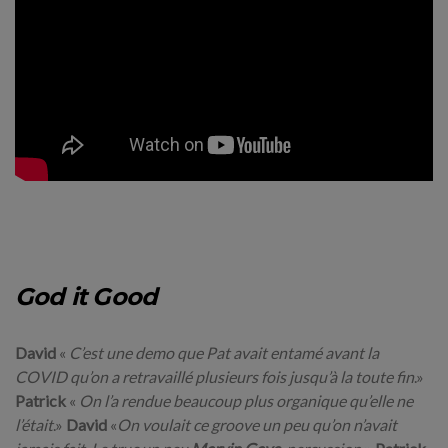
God it Good
David
«
C’est une demo que Pat avait entamé avant la
COVID qu’on a retravaillé plusieurs fois jusqu’à la toute fin
.»
Patrick
«
On l’a rendue beaucoup plus organique qu’elle ne
l’était
.»
David
«
On voulait ce groove un peu qu’on n’avait