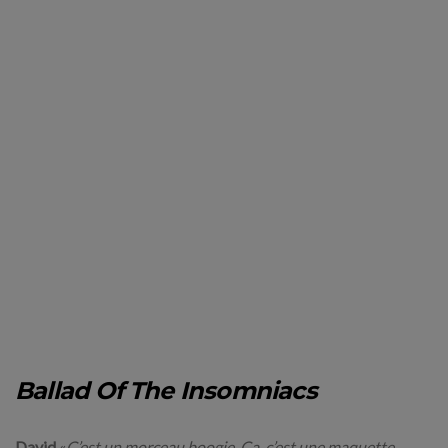
Ballad Of The Insomniacs
David
«
C’est un morceau boogie. Ça, c’est une maquette