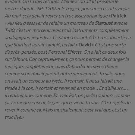
évident. On l’a mis tel quel. Même si on allait presque le
mettre dans les SP-1200 et le trigger, pour que ce soit sympa.
Au final, cela devait rester un truc assez organique.»
Patrick
«
Au lieu d’essayer de refaire un morceau de
Stardust
avec le
T-80, c’est un morceau avec trois instruments complètement
analogiques, joués live. C’est intéressant. C’est re-subvertir ce
que Stardust aurait samplé, en fait.»
David
«
C’est une sorte
d’après-pensée, post Personal Effects. On a fait ça deux fois
sur l’album. Conceptuellement, ça nous permet de changer la
musique complètement, mais d’aborder le même thème
comme si on n’avait pas dit notre dernier mot. Tu sais, nous,
on avait un censeur au lycée. Il rentrait, Il nous faisait une
tirade à la con. Il sortait et revenait en mode… Et d’ailleurs… ,
il redisait une connerie. Et avec Pat, on parle toujours comme
ça. Le mode censeur, le gars qui revient, tu vois. C’est rigolo de
revenir comme ça. Mais musicalement, c’est vrai que c’est un
truc live.»