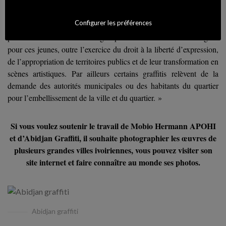
Ces créations artistiques murales urbaines, en pleine expansion
Configurer les préférences
dans la ville d’Abidjan, sont en majeur partie les initiatives
personnelles des artistes ou groupement d’artistes. Aussi s’agit-il
pour ces jeunes, outre l’exercice du droit à la liberté d’expression,
de l’appropriation de territoires publics et de leur transformation en
scènes artistiques. Par ailleurs certains graffitis relèvent de la
demande des autorités municipales ou des habitants du quartier
pour l’embellissement de la ville et du quartier. »
Si vous voulez soutenir le travail de Mobio Hermann APOHI
et d’Abidjan Graffiti, il souhaite photographier les œuvres de
plusieurs grandes villes ivoiriennes, vous pouvez visiter son
site internet et faire connaître au monde ses photos.
Abidjan graffiti