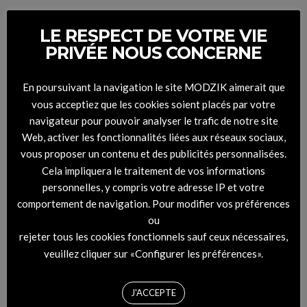
Ainsi, depuis la maison, le bureau ou tout autre lieu (sans se
LE RESPECT DE VOTRE VIE
déplacer), tout le monde peut visiter à partir d’un téléphone
PRIVÉE NOUS CONCERNE
portable, d’une tablette ou d’un ordinateur connecté à internet,
notre “musée virtuel des graffitis d’Abidjan “. »
En poursuivant la navigation le site MODZIK aimerait que
vous acceptiez que les cookies soient placés par votre
navigateur pour pouvoir analyser le trafic de notre site
Abidjan graffiti
Web, activer les fonctionnalités liées aux réseaux sociaux,
vous proposer un contenu et des publicités personnalisées.
On est admiratif devant ses choix visuels avec des graffitis
Cela impliquera le traitement de vos informations
surprenant par leur créativité et leur liberté artistique. A Abidjan,
personnelles, y compris votre adresse IP et votre
le mobilier urbain, notamment les façades des murs jouxtant les
comportement de navigation. Pour modifier vos préférences
grandes rues, sont de plus en plus conquis par les graffitis, œuvres
ou
de talentueux jeunes artistes, qui trouvent là, à la fois, le moyen
rejeter tous les cookies fonctionnels sauf ceux nécessaires,
d’extérioriser une pensée, un point de vue ou une émotion et de
veuillez cliquer sur «Configurer les préférences».
sortir de l’invisibilité artistique dans laquelle ils se trouvent
enfermés, pour la plupart.
J'ACCEPTE