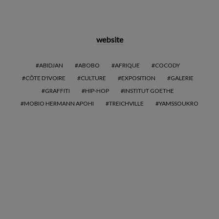
website
ABIDJAN
ABOBO
AFRIQUE
COCODY
CÔTE D'IVOIRE
CULTURE
EXPOSITION
GALERIE
GRAFFITI
HIP-HOP
INSTITUT GOETHE
MOBIO HERMANN APOHI
TREICHVILLE
YAMSSOUKRO
Lucidité, l’EP surprise de
JOANNA