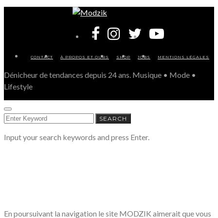
CONTACT
À PROPOS ET OURS
SHOP
JOBS
MENTIONS LÉGALES
Dénicheur de tendances depuis 24 ans. Musique • Mode •
Lifestyle
SEARCH
SEARCH
FOR:
Input your search keywords and press Enter.
LE RESPECT DE VOTRE VIE PRIVÉE
NOUS CONCERNE
En poursuivant la navigation le site MODZIK aimerait que vous