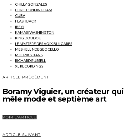
CHILLY GONZALES
CHRIS CUNNINGHAM
CUBA
FLASHBACK
IBEYI
KAMASI WASHINGTON
KING DOUDOU
LE MYSTÈRE DES VOIX BULGARES
MESHELL NDEGEOCELLO
MODZIK 20 ANS
RICHARD RUSSELL
XL RECORDINGS
ARTICLE PRÉCÉDENT
Boramy Viguier, un créateur qui
mêle mode et septième art
VOIR L'ARTICLE
ARTICLE SUIVANT