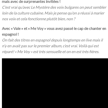
mais avec de surprenantes invitées !
C’est vrai qu’avec Le Mystère des voix bulgares on peut sembler
loin de la culture cubaine. Mais je pense qu’on a réussi à marier
nos voix et cela fonctionne plutôt bien, non ?
Avec « Vale » et « Me Voy » vous avez passé le cap de chanter en
espagnol !
On fait des titres en espagnol depuis longtemps en live mais il
n’y en avait pas sur le premier album, c’est vrai. Voilà qui est
réparé! « Me Voy » est très sensuelle et on en est très fières.