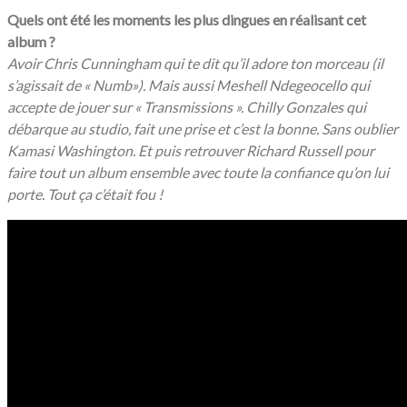
Quels ont été les moments les plus dingues en réalisant cet
album ?
Avoir Chris Cunningham qui te dit qu’il adore ton morceau (il
s’agissait de « Numb»). Mais aussi Meshell Ndegeocello qui
accepte de jouer sur « Transmissions ». Chilly Gonzales qui
débarque au studio, fait une prise et c’est la bonne. Sans oublier
Kamasi Washington. Et puis retrouver Richard Russell pour
faire tout un album ensemble avec toute la confiance qu’on lui
porte. Tout ça c’était fou !