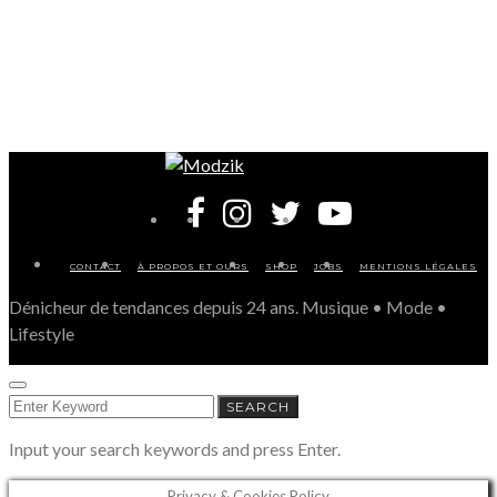
CONTACT
À PROPOS ET OURS
SHOP
JOBS
MENTIONS LÉGALES
Dénicheur de tendances depuis 24 ans. Musique • Mode •
Lifestyle
SEARCH
SEARCH
FOR:
Input your search keywords and press Enter.
Privacy & Cookies Policy