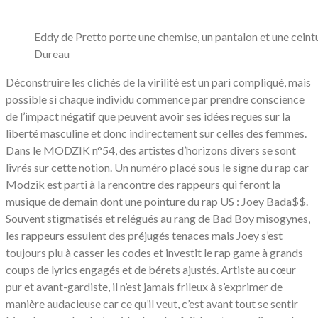
Eddy de Pretto porte une chemise, un pantalon et une ceintu
Dureau
Déconstruire les clichés de la virilité est un pari compliqué, mais
possible si chaque individu commence par prendre conscience
de l’impact négatif que peuvent avoir ses idées reçues sur la
liberté masculine et donc indirectement sur celles des femmes.
Dans le MODZIK n°54, des artistes d’horizons divers se sont
livrés sur cette notion. Un numéro placé sous le signe du rap car
Modzik est parti à la rencontre des rappeurs qui feront la
musique de demain dont une pointure du rap US : Joey Bada$$.
Souvent stigmatisés et relégués au rang de Bad Boy misogynes,
les rappeurs essuient des préjugés tenaces mais Joey s’est
toujours plu à casser les codes et investit le rap game à grands
coups de lyrics engagés et de bérets ajustés. Artiste au cœur
pur et avant-gardiste, il n’est jamais frileux à s’exprimer de
manière audacieuse car ce qu’il veut, c’est avant tout se sentir