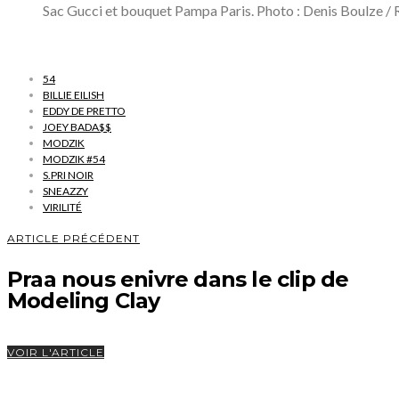
Sac Gucci et bouquet Pampa Paris. Photo : Denis Boulze / 
54
BILLIE EILISH
EDDY DE PRETTO
JOEY BADA$$
MODZIK
MODZIK #54
S.PRI NOIR
SNEAZZY
VIRILITÉ
ARTICLE PRÉCÉDENT
Praa nous enivre dans le clip de
Modeling Clay
VOIR L'ARTICLE