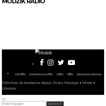
MODZIK RADIO
CONTACT
À PROPOS ET OURS
SHOP
JOBS
MENTIONS LÉGALES
Dénicheur de tendances depuis 24 ans. Musique • Mode •
Lifestyle
SEARCH
SEARCH