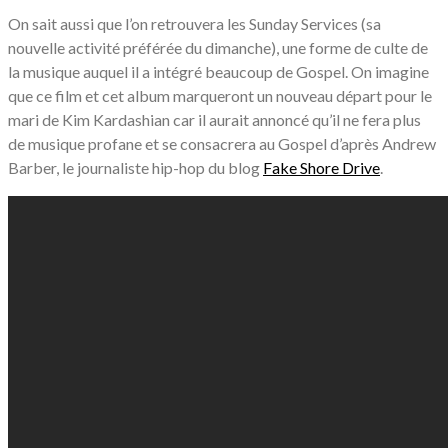
On sait aussi que l’on retrouvera les Sunday Services (sa
nouvelle activité préférée du dimanche), une forme de culte de
la musique auquel il a intégré beaucoup de Gospel. On imagine
que ce film et cet album marqueront un nouveau départ pour le
mari de Kim Kardashian car il aurait annoncé qu’il ne fera plus
de musique profane et se consacrera au Gospel d’après Andrew
Barber, le journaliste hip-hop du blog
Fake Shore Drive
.