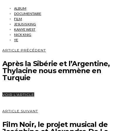
ALBUM
DOCUMENTAIRE
FILM
JESUS IS KING
KANYE WEST
NICK KNIG
YE
ARTICLE PRÉCÉDENT
Après la Sibérie et l’Argentine,
Thylacine nous emmène en
Turquie
VOIR L'ARTICLE
ARTICLE SUIVANT
Film Noir, le projet musical de