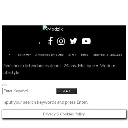
CONTACT
À PROPOS ET OURS
SHOP
JOBS
MENTIONS LÉGALES
Dénicheur de tendances depuis 24 ans. Musique • Mode •
Lifestyle
SEARCH
SEARCH
FOR:
Input your search keywords and press Enter.
Privacy & Cookies Policy