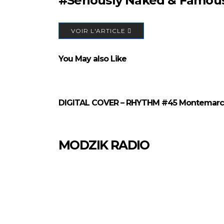
#Seriously Naked & Famous 
VOIR L'ARTICLE
You May also Like
DIGITAL COVER – RHYTHM #45 Montemar
MODZIK RADIO