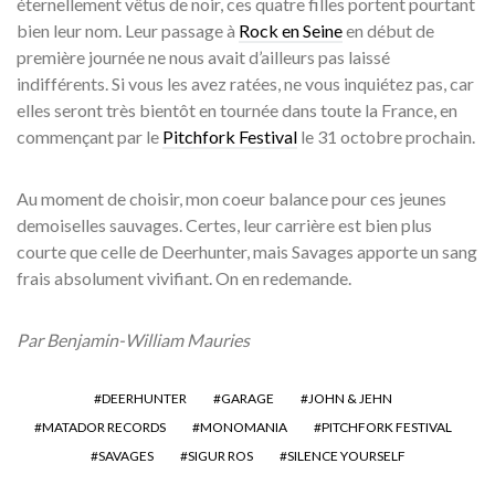
éternellement vêtus de noir, ces quatre filles portent pourtant
bien leur nom. Leur passage à
Rock en Seine
en début de
première journée ne nous avait d’ailleurs pas laissé
indifférents. Si vous les avez ratées, ne vous inquiétez pas, car
elles seront très bientôt en tournée dans toute la France, en
commençant par le
Pitchfork Festival
le 31 octobre prochain.
Au moment de choisir, mon coeur balance pour ces jeunes
demoiselles sauvages. Certes, leur carrière est bien plus
courte que celle de Deerhunter, mais Savages apporte un sang
frais absolument vivifiant. On en redemande.
Par Benjamin-William Mauries
DEERHUNTER
GARAGE
JOHN & JEHN
MATADOR RECORDS
MONOMANIA
PITCHFORK FESTIVAL
SAVAGES
SIGUR ROS
SILENCE YOURSELF