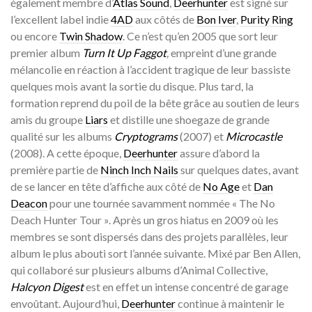
également membre d’
Atlas Sound
,
Deerhunter
est signé sur
l’excellent label indie
4AD
aux côtés de
Bon Iver
,
Purity Ring
ou encore
Twin Shadow
. Ce n’est qu’en 2005 que sort leur
premier album
Turn It Up Faggot
,
empreint d’une grande
mélancolie en réaction à l’accident tragique de leur bassiste
quelques mois avant la sortie du disque. Plus tard, la
formation reprend du poil de la bête grâce au soutien de leurs
amis du groupe
Liars
et distille une shoegaze de grande
qualité sur les albums
Cryptograms
(2007) et
Microcastle
(2008). A cette époque,
Deerhunter
assure d’abord la
première partie de
Ninch Inch Nails
sur quelques dates, avant
de se lancer en tête d’affiche aux côté de
No Age
et
Dan
Deacon
pour une tournée savamment nommée « The No
Deach Hunter Tour ». Après un gros hiatus en 2009 où les
membres se sont dispersés dans des projets parallèles, leur
album le plus abouti sort l’année suivante. Mixé par Ben Allen,
qui collaboré sur plusieurs albums d’Animal Collective,
Halcyon Digest
est en effet un intense concentré de garage
envoûtant. Aujourd’hui,
Deerhunter
continue à maintenir le