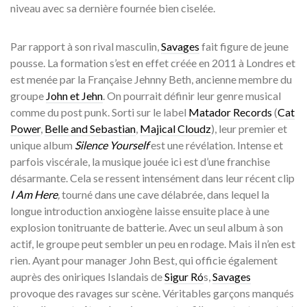
niveau avec sa dernière fournée bien ciselée.
Par rapport à son rival masculin,
Savages
fait figure de jeune
pousse. La formation s’est en effet créée en 2011 à Londres et
est menée par la Française Jehnny Beth, ancienne membre du
groupe
John et Jehn
. On pourrait définir leur genre musical
comme du post punk. Sorti sur le label
Matador Records
(
Cat
Power
,
Belle and Sebastian
,
Majical Cloudz
), leur premier et
unique album
Silence Yourself
est une révélation. Intense et
parfois viscérale, la musique jouée ici est d’une franchise
désarmante. Cela se ressent intensément dans leur récent clip
I Am Here
,
tourné dans une cave délabrée, dans lequel la
longue introduction anxiogène laisse ensuite place à une
explosion tonitruante de batterie. Avec un seul album à son
actif, le groupe peut sembler un peu en rodage. Mais il n’en est
rien. Ayant pour manager John Best, qui officie également
auprès des oniriques Islandais de
Sigur R
ó
s,
Savages
provoque des ravages sur scène. Véritables garçons manqués