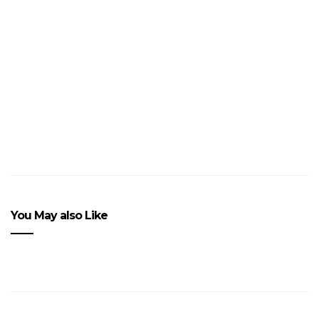
Concours : Geneva Jacuzzi
@l’Espace B
You May also Like