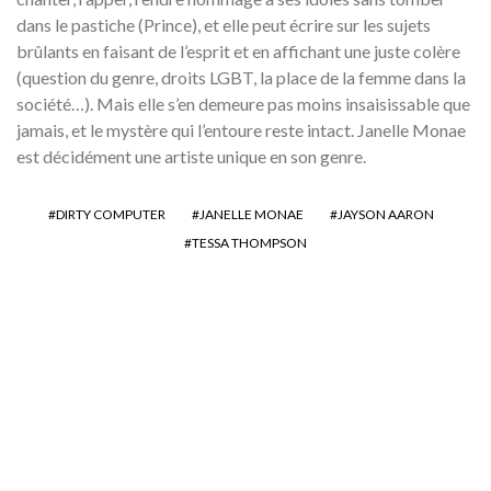
dans le pastiche (Prince), et elle peut écrire sur les sujets
brûlants en faisant de l’esprit et en affichant une juste colère
(question du genre, droits LGBT, la place de la femme dans la
société…). Mais elle s’en demeure pas moins insaisissable que
jamais, et le mystère qui l’entoure reste intact. Janelle Monae
est décidément une artiste unique en son genre.
DIRTY COMPUTER
JANELLE MONAE
JAYSON AARON
TESSA THOMPSON
Puma dévoile sa sneaker
Thunder Under Spectra