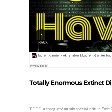
Totally Enormous Extinct Di
T.E.E.D. a enregistré un mix spécial intitulé
Face 