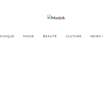
MUSIQUE
MODE
BEAUTÉ
CULTURE
NEWS !
 du clubbing nous font
dant le confinement
18 MARS 2020