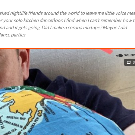
asked nightlife friends around the world to leave me little voice me
s for your solo kitchen dancefloor. I find when I can’t remember how 
nd and it gets going. Did I make a corona mixtape? Maybe I did
dance parties