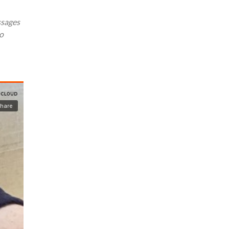
ssages
to