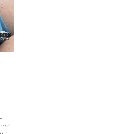
e
 sûr,
 ces