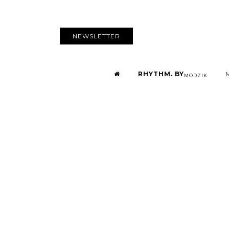
NEWSLETTER
RHYTHM. BY
MODZIK
les acteurs
danser pen