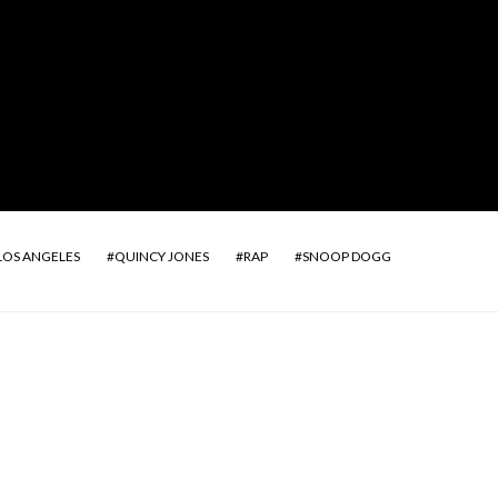
LOS ANGELES
QUINCY JONES
RAP
SNOOP DOGG