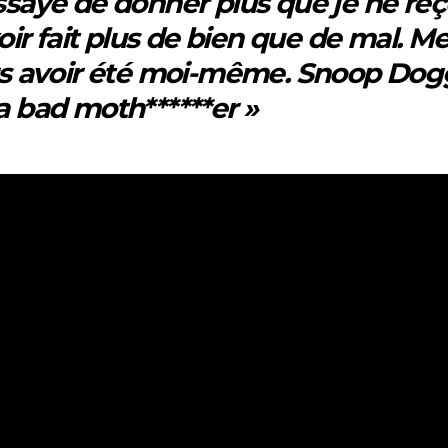
ssayé de donner plus que je ne reç
ir fait plus de bien que de mal. M
rs avoir été moi-même. Snoop Dog
a bad moth******er »