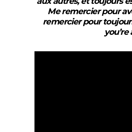
aux autres, et toujours e
Me remercier pour avo
remercier pour toujou
you’re 