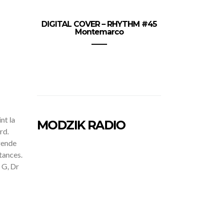
DIGITAL COVER – RHYTHM #45
Montemarco
nt la
MODZIK RADIO
rd.
gende
stances.
 G, Dr