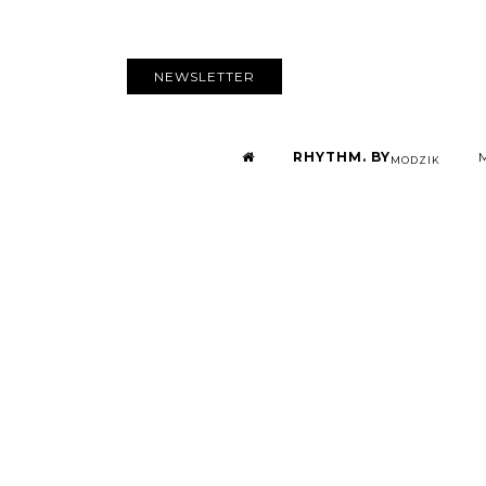
NEWSLETTER
RHYTHM. BY
MODZIK
Snoop Dogg n