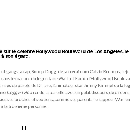
ile sur le célèbre Hollywood Boulevard de Los Angeles, le
 à son égard.
nt gangsta rap, Snoop Dogg, de son vrai nom Calvin Broadus, rejoi
vé dans le marbre du légendaire Walk of Fame d’Hollywood Bouleva
ises de parole de Dr Dre, l’animateur star Jimmy Kimmel ou la lé
tiné
Doggystyle
a rendu la pareille avec un petit discours de circon
iés ses proches et soutiens, comme ses parents, le rappeur Warren
à la troisième personne.