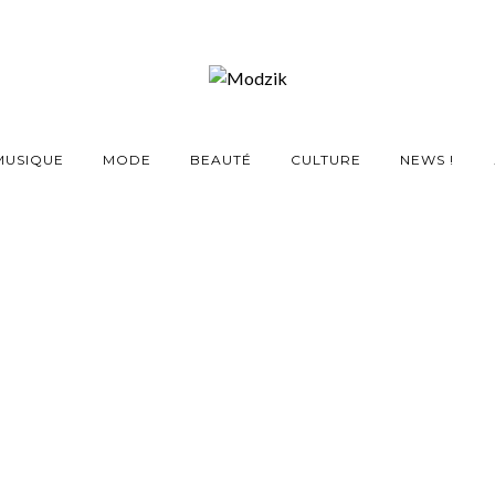
MUSIQUE
MODE
BEAUTÉ
CULTURE
NEWS !
e manque pas de self-
love
20 NOVEMBRE 2018