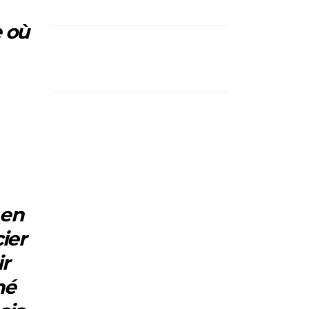
e où
 en
ier
ir
né