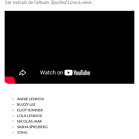
1er extrait de l’album
Spoiled Love
à venir :
ANNIE LENNOX
BUZZY LEE
ELIOT SUMNER
LOLA LENNOX
NICOLAS JAAR
SASHA SPIELBERG
STING