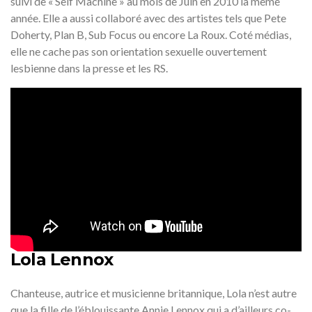
suivi de « Self Machine » au mois de Juin en 2010 la même
année. Elle a aussi collaboré avec des artistes tels que Pete
Doherty, Plan B, Sub Focus ou encore La Roux. Coté médias,
elle ne cache pas son orientation sexuelle ouvertement
lesbienne dans la presse et les RS.
Lola Lennox
Chanteuse, autrice et musicienne britannique, Lola n’est autre
que la fille de l’éblouissante Annie Lennox qui a d’ailleurs co-