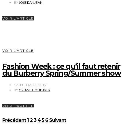
BY
JOSS DANJEAN
VOIR L'ARTICLE
VOIR L'ARTICLE
Fashion Week : ce qu’il faut retenir
du Burberry Spring/Summer show
17 SEPTEMBRE 2019
BY
ORIANE HOUDAYER
VOIR L'ARTICLE
Pagination
Précédent
1
2
3
4
5
6
Suivant
des