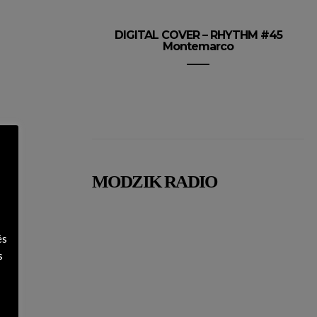
DIGITAL COVER – RHYTHM #45
Montemarco
MODZIK RADIO
és
s