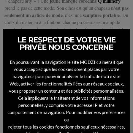
jeune marque
coréenne
Q millinery
« chapeau arty » ? Une
n’est pas
prend le pas de cette mode.
Son ethos est qu’un chapeau
seulement un article de mode
sculpture portable
, c’est une
.
Du
choix du matériau à la finition, chaque processus est manipulé
les pièces sont créées à la
avec le plus grand soin, de plus toutes
main
.
Grâce à ce processus délicat, chaque chapeau possède son
LE RESPECT DE VOTRE VIE
propre caractère. C’est ce qui fait de ce phénomène du « chapeau
PRIVÉE NOUS CONCERNE
véritable concept mode
arty » un
. Enfin, la marque
Afterhomework Paris
des
a dévoilé, lors de son dernier défilé,
En poursuivant la navigation le site MODZIK aimerait que
chapeaux aux formes doucement avachies
, rappelant la
vous acceptiez que les cookies soient placés par votre
capeline. Légèrement déstructuré, il donne du panache à la tenue.
navigateur pour pouvoir analyser le trafic de notre site
Web, activer les fonctionnalités liées aux réseaux sociaux,
vous proposer un contenu et des publicités personnalisées.
Cela impliquera le traitement de vos informations
personnelles, y compris votre adresse IP et votre
© Q Millinery
comportement de navigation. Pour modifier vos préférences
ou
Le chapeau tricot
rejeter tous les cookies fonctionnels sauf ceux nécessaires,