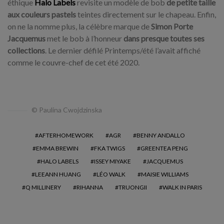
éthique
Halo Labels
revisite un modèle de bob
de petite taille
aux couleurs pastels
teintes directement sur le chapeau. Enfin,
on ne la nomme plus, la célèbre marque de
Simon Porte
Jacquemus
met le bob à l’honneur
dans presque toutes ses
collections
. Le dernier défilé Printemps/été l’avait affiché
comme le couvre-chef de cet été 2020.
© Paulina Cwojdzinska
AFTERHOMEWORK
AGR
BENNY ANDALLO
EMMA BREWIN
FKA TWIGS
GREENTEA PENG
HALO LABELS
ISSEY MIYAKE
JACQUEMUS
LEEANN HUANG
LÉO WALK
MAISIE WILLIAMS
Q MILLINERY
RIHANNA
TRUONGII
WALK IN PARIS