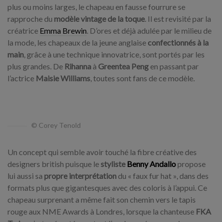
plus ou moins larges, le chapeau en fausse fourrure se
rapproche du
modèle vintage de la toque
. Il est revisité par la
créatrice
Emma Brewin
. D’ores et déjà adulée par le milieu de
la mode, les chapeaux de la jeune anglaise
confectionnés à la
main
, grâce à une technique innovatrice, sont portés par les
plus grandes. De
Rihanna
à
Greentea Peng
en passant par
l’actrice
Maisie Williams
, toutes sont fans de ce modèle.
© Corey Tenold
Un concept qui semble avoir touché la fibre créative des
designers british puisque le
styliste
Benny Andallo
propose
lui aussi sa
propre interprétation
du « faux fur hat », dans des
formats plus que gigantesques avec des coloris à l’appui.
Ce
chapeau surprenant a même fait son chemin vers le tapis
rouge
aux NME Awards à Londres, lorsque la chanteuse
FKA