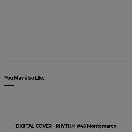
« Fou » de L’Impératrice
You May also Like
DIGITAL COVER – RHYTHM #45 Montemarco