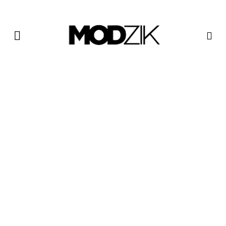
NEWS : LEWIS OFMAN est
de retour avec « Highway »
20 JUIN 2023