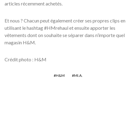
articles récemment achetés.
Et nous ? Chacun peut également créer ses propres clips en
utilisant le hashtag #HMrehaul et ensuite apporter les
vêtements dont on souhaite se séparer dans n’importe quel
magasin H&M.
Crédit photo : H&M
H&M
MI.A.
Kiddy Smile, l’électron
libre de la scène house