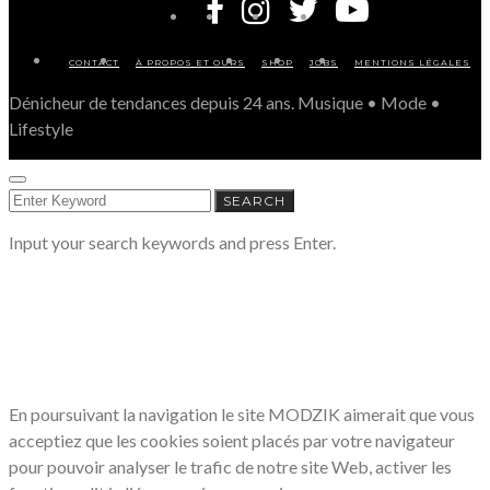
CONTACT
À PROPOS ET OURS
SHOP
JOBS
MENTIONS LÉGALES
Dénicheur de tendances depuis 24 ans. Musique • Mode •
Lifestyle
SEARCH
SEARCH
FOR:
Input your search keywords and press Enter.
LE RESPECT DE VOTRE VIE PRIVÉE
NOUS CONCERNE
En poursuivant la navigation le site MODZIK aimerait que vous
acceptiez que les cookies soient placés par votre navigateur
pour pouvoir analyser le trafic de notre site Web, activer les