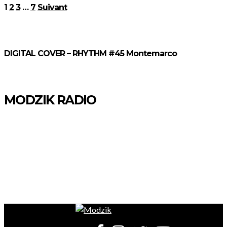
1
2
3
…
7
Suivant
DIGITAL COVER – RHYTHM #45 Montemarco
MODZIK RADIO