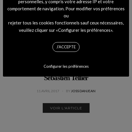
personnelles, y compris votre adresse IP et votre
Gun »
comportement de navigation. Pour modifier vos préférences
ou
17 OCTOBRE 2017
BY
CAMILLE
rejeter tous les cookies fonctionnels sauf ceux nécessaires,
veuillez cliquer sur «Configurer les préférences».
VOIR L'ARTICLE
J'ACCEPTE
Configurer les préférences
Mind Gamers, le nouveau projet de
Sebastien Tellier
11 AVRIL 2017
BY
JOSS DANJEAN
VOIR L'ARTICLE