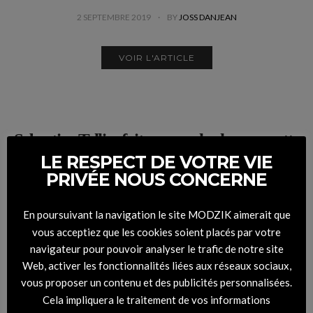
2 SEPTEMBRE 2019
BY
JOSS DANJEAN
VOIR L'ARTICLE
Sebastien Tellier fait pousser la chansonnette
à Dita Von Teese
LE RESPECT DE VOTRE VIE
PRIVÉE NOUS CONCERNE
29 NOVEMBRE 2017
BY
JOSS DANJEAN
En poursuivant la navigation le site MODZIK aimerait que
VOIR L'ARTICLE
vous acceptiez que les cookies soient placés par votre
navigateur pour pouvoir analyser le trafic de notre site
Web, activer les fonctionnalités liées aux réseaux sociaux,
vous proposer un contenu et des publicités personnalisées.
Cela impliquera le traitement de vos informations
Sébastien Tellier signe la B.O de « A Girl is A