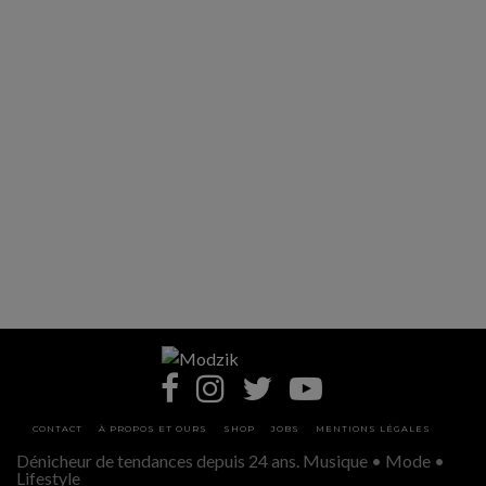
CONTACT
À PROPOS ET OURS
SHOP
JOBS
MENTIONS LÉGALES
Dénicheur de tendances depuis 24 ans. Musique • Mode •
Lifestyle