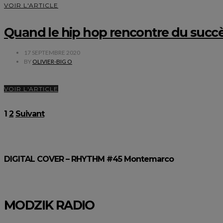
VOIR L'ARTICLE
Quand le hip hop rencontre du succès
17 SEPTEMBRE 2020
BY
OLIVIER-BIG O
VOIR L'ARTICLE
Pagination
1
2
Suivant
des
publications
DIGITAL COVER – RHYTHM #45 Montemarco
MODZIK RADIO