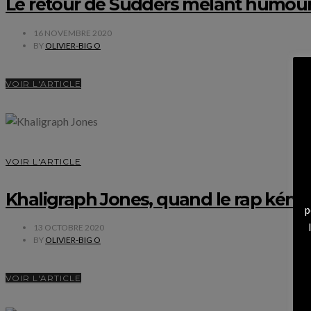
Le retour de Sudders mêlant humour
16 NOVEMBRE 2020
BY
OLIVIER-BIG O
VOIR L'ARTICLE
VOIR L'ARTICLE
Khaligraph Jones, quand le rap kénya
p
13 OCTOBRE 2020
BY
OLIVIER-BIG O
VOIR L'ARTICLE