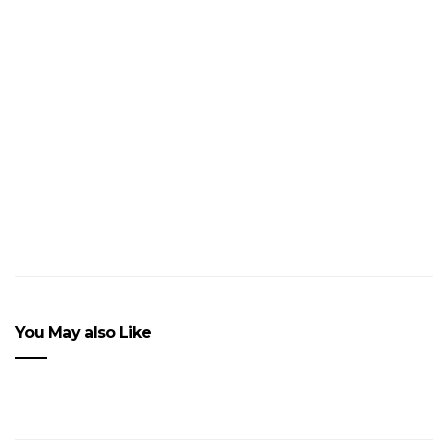
SHYGIRL : NOUVEAU CLIP
« CLEO » DEMAIN A 19h30
You May also Like