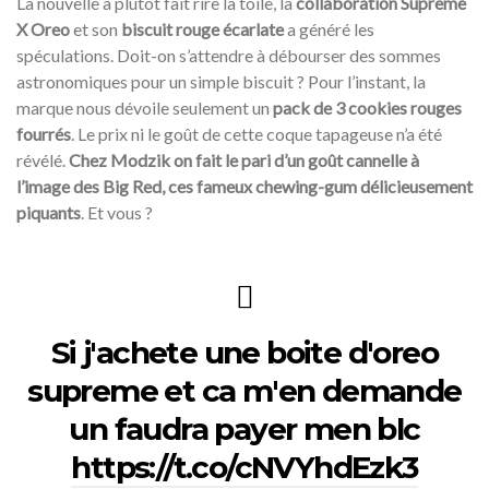
La nouvelle a plutôt fait rire la toile, la
collaboration Supreme
X Oreo
et son
biscuit rouge écarlate
a généré les
spéculations. Doit-on s’attendre à débourser des sommes
astronomiques pour un simple biscuit ? Pour l’instant, la
marque nous dévoile seulement un
pack de 3 cookies rouges
fourrés
. Le prix ni le goût de cette coque tapageuse n’a été
révélé.
Chez Modzik on fait le pari d’un goût cannelle à
l’image des Big Red, ces fameux chewing-gum délicieusement
piquants
. Et vous ?
Si j'achete une boite d'oreo
supreme et ca m'en demande
un faudra payer men blc
https://t.co/cNVYhdEzk3