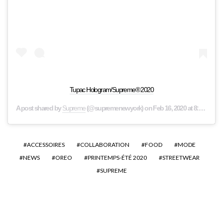
Tupac Hologram/Supreme® 2020
A post shared by
Supreme
(@supremenewyork) on
Feb 16, 2020 at 8:00am PST
ACCESSOIRES
COLLABORATION
FOOD
MODE
NEWS
OREO
PRINTEMPS-ÉTÉ 2020
STREETWEAR
SUPREME