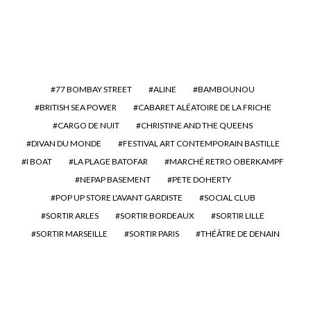
77 BOMBAY STREET
ALINE
BAMBOUNOU
BRITISH SEA POWER
CABARET ALÉATOIRE DE LA FRICHE
CARGO DE NUIT
CHRISTINE AND THE QUEENS
DIVAN DU MONDE
FESTIVAL ART CONTEMPORAIN BASTILLE
I BOAT
LA PLAGE BATOFAR
MARCHÉ RETRO OBERKAMPF
NEPAP BASEMENT
PETE DOHERTY
POP UP STORE L'AVANT GARDISTE
SOCIAL CLUB
SORTIR ARLES
SORTIR BORDEAUX
SORTIR LILLE
SORTIR MARSEILLE
SORTIR PARIS
THÉÂTRE DE DENAIN