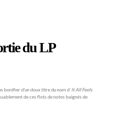
ortie du LP
s bonifier d’un doux titre du nom d’
It All Feels
lassablement de ces flots de notes baignés de