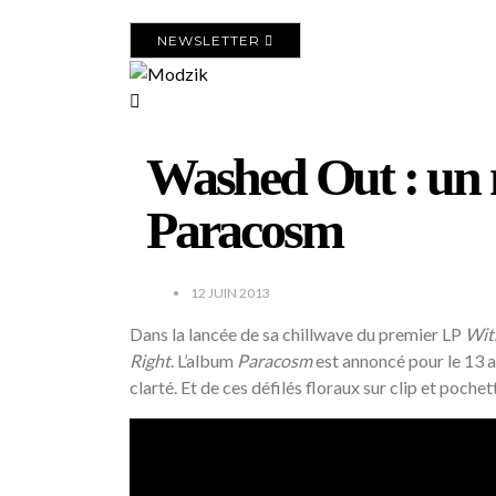
NEWSLETTER
Washed Out : un n
Paracosm
12 JUIN 2013
Dans la lancée de sa chillwave du premier LP
Wit
Right
. L’album
Paracosm
est annoncé pour le 13 
clarté. Et de ces défilés floraux sur clip et pochet