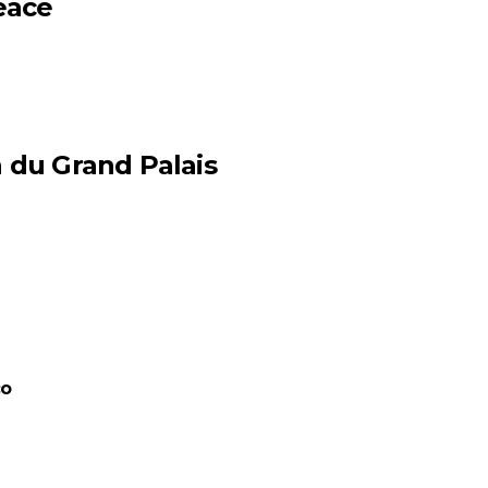
Peace
n du Grand Palais
co