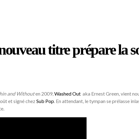
ouveau titre prépare la s
hin and Without
en 2009,
Washed Out
aka Ernest Green, vient nou
août et signé chez
Sub Pop
. En attendant, le tympan se prélasse in
te.