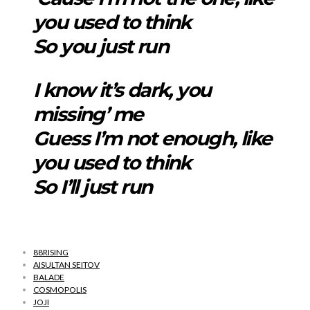
you used to think
So you just run
I know it’s dark, you
missing’ me
Guess I’m not enough, like
you used to think
So I’ll just run
88RISING
AISULTAN SEITOV
BALADE
COSMOPOLIS
JOJI