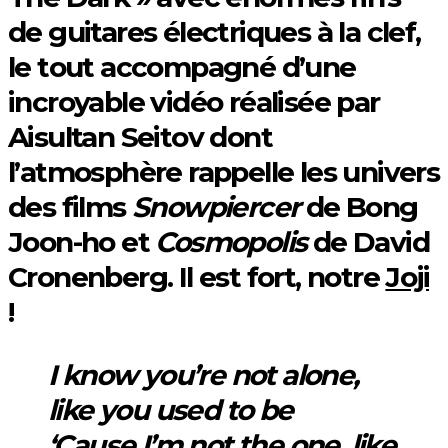
de guitares électriques à la clef,
le tout accompagné d’une
incroyable vidéo réalisée par
Aisultan Seitov dont
l’atmosphère rappelle les univers
des films
Snowpiercer
de Bong
Joon-ho et
Cosmopolis
de David
Cronenberg. Il est fort, notre
Joji
!
I know you’re not alone,
like you used to be
‘Cause I’m not the one, like