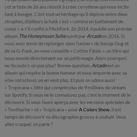
cet artiste de 26 ans réussit à créer ce rythme qui nous incite
tant à bouger. C’est tout un héritage qu’il déploie entre deux
strophes, d’ailleurs la funk c’est « comme un battement de
coeur » a-t’il confié à PitchFork. En 2014, il publie son premier
album
The Honeymoon Suite
suivit par
Arcade
en 2016. Si
vous avez envie de replonger dans l’univers de Snoop Dog et
de sa G-Funk, on vous conseille « Cotton Fields », un titre qui
nous envoie directement sur un petit nuage. Alors pourquoi,
ne l’écoute t-on pas plus? Bonne question.
Arcade
est un
album qui respire la bonne humeur et nous emporte avec sa
vibe old school, on en veut plus. Et puis on adore aussi
« Tropicana », titre qui compte plus de 9 millions de stream
sur Spotify. Si vous ne le connaissez pas, c’est le moment de le
découvrir. Si vous l’avez aperçu avec les versions spéciales de
« Toothache » et « Tropicana » pour
A Colors Show
, il est
temps de découvrir sa discographie groovy à souhait. Vous
allez craquer, on parie ?