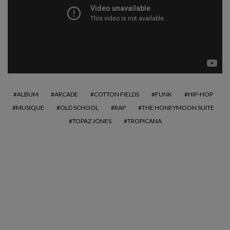
ALBUM
ARCADE
COTTON FIELDS
FUNK
HIP-HOP
MUSIQUE
OLD SCHOOL
RAP
THE HONEYMOON SUITE
TOPAZ JONES
TROPICANA
#212 la playlist frenchy de
Mélodie Lauret