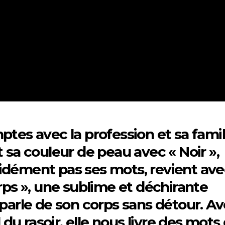
ptes avec la profession et sa famil
t sa couleur de peau avec « Noir »,
idément pas ses mots, revient ave
orps », une sublime et déchirante
 parle de son corps sans détour. A
l du rasoir, elle nous livre des mots