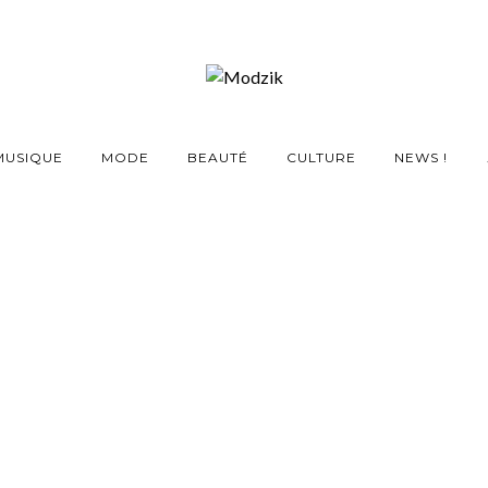
MUSIQUE
MODE
BEAUTÉ
CULTURE
NEWS !
parle de son « Corps »
 balade déchirante
6 FÉVRIER 2020