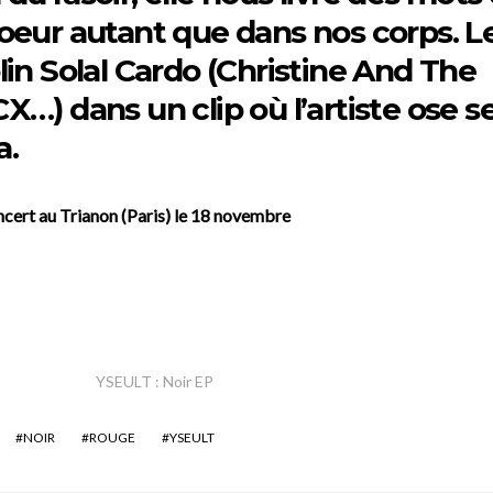
oeur autant que dans nos corps. L
in Solal Cardo (Christine And The
…) dans un clip où l’artiste ose s
a.
ert au Trianon (Paris) le 18 novembre
YSEULT : Noir EP
NOIR
ROUGE
YSEULT