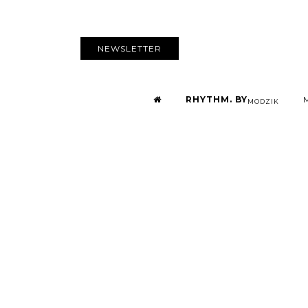
NEWSLETTER
RHYTHM. BY
MODZIK
Yseult nous 
dans une