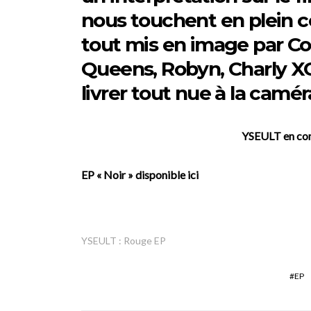
nous touchent en plein c
tout mis en image par Col
Queens, Robyn, Charly XCX
livrer tout nue à la camér
YSEULT en conc
EP « Noir » disponible ici
YSEULT : Rouge EP
EP