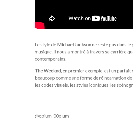
/
Le style de
Michael Jackson
ne reste pas dans le 
musique. Il nous a montré à travers sa carrière qu
contemporains.
The Weeknd
, en premier exemple, est un parfait 
beaucoup comme une forme de réincarnation de
les codes visuels, les styles iconiques, les scénog
/
@opium_00pium
/