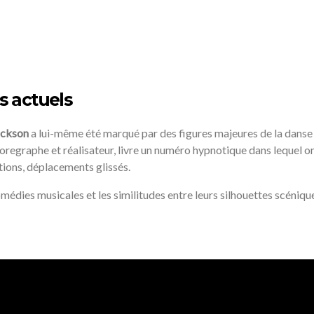
es actuels
ackson
a lui-même été marqué par des figures majeures de la danse 
horegraphe et réalisateur, livre un numéro hypnotique dans lequel o
ations, déplacements glissés.
édies musicales et les similitudes entre leurs silhouettes scéniqu