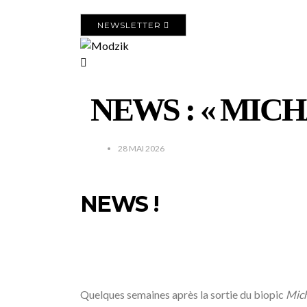
NEWSLETTER
NEWS : « MICHAEL
28 MAI 2026
/
NEWS !
/
/
Quelques semaines après la sortie du biopic
Mic