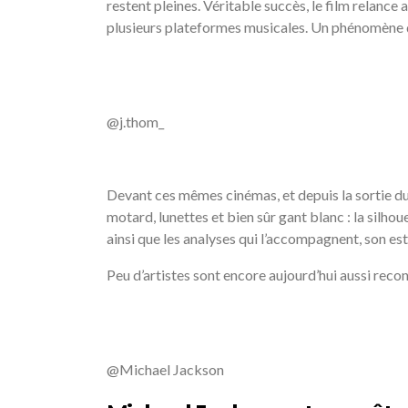
restent pleines. Véritable succès, le film relance
plusieurs plateformes musicales. Un phénomène qui
/
@j.thom_
/
Devant ces mêmes cinémas, et depuis la sortie du 
motard, lunettes et bien sûr gant blanc : la silho
ainsi que les analyses qui l’accompagnent, son es
Peu d’artistes sont encore aujourd’hui aussi reco
/
@Michael Jackson