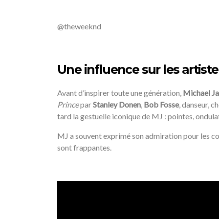
@theweeknd
/
Une influence sur les artist
Avant d’inspirer toute une génération,
Michael
J
Prince
par
Stanley Donen
,
Bob Fosse
, danseur, c
tard la gestuelle iconique de MJ : pointes, ondul
MJ a souvent exprimé son admiration pour les com
sont frappantes.
/