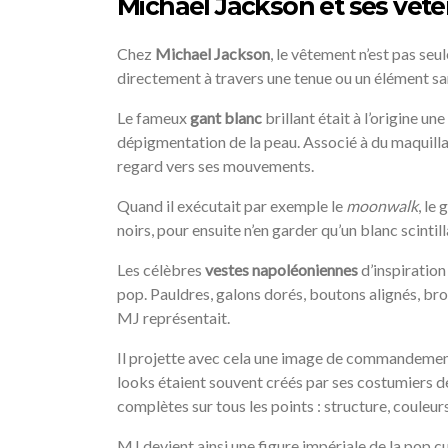
Michael Jackson et ses vête
Chez
Michael Jackson
, le vêtement n’est pas se
directement à travers une tenue ou un élément sa
Le fameux
gant blanc
brillant était à l’origine un
dépigmentation de la peau. Associé à du maquillage,
regard vers ses mouvements.
Quand il exécutait par exemple le
moonwalk
, le
noirs, pour ensuite n’en garder qu’un blanc scinti
Les célèbres
vestes napoléoniennes
d’inspiration
pop. Pauldres, galons dorés, boutons alignés, br
MJ représentait.
Il projette avec cela une image de commandement,
looks étaient souvent créés par ses costumiers d
complètes sur tous les points : structure, couleu
MJ devient ainsi une figure impériale de la pop cu