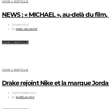
VOIR L'ARTICLE
NEWS : « MICHAEL », au-delà du film, 
28 MAI 2026
BY
MAËL DELANOË
VOIR L'ARTICLE
VOIR L'ARTICLE
Drake rejoint Nike et la marque Jord
5 DÉCEMBRE 2013
BY
AURÉLIA JOLY