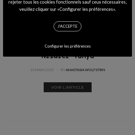
rejeter tous les cookies fonctionnels sauf ceux nécessaires,
veuillez cliquer sur «Configurer les préférences».
J'ACCEPTE
Décollage imminent avec Miss
Configurer les préférences
Universe, le premier album de
Nilüfer Yanya
19 MARS 2019
BY
ANASTASIA WOLFSTIRN
VOIR L'ARTICLE