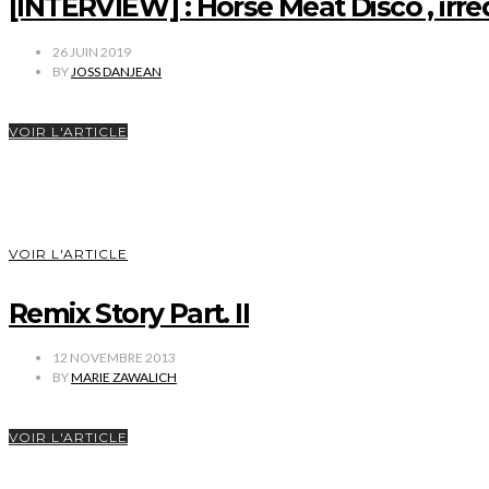
[INTERVIEW] : Horse Meat Disco , irr
26 JUIN 2019
BY
JOSS DANJEAN
VOIR L'ARTICLE
VOIR L'ARTICLE
Remix Story Part. II
12 NOVEMBRE 2013
BY
MARIE ZAWALICH
VOIR L'ARTICLE