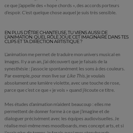
ce que j’appelle des « hope chords », des accords porteurs
d’espoir. C’est quelque chose auquel je suis très sensible.
EN PLUS D’ÊTRE CHANTEUSE, TU VIENS AUSSI DE
L’ANIMATION. QUEL RÔLE JOUE CET IMAGINAIRE DANS TES
CLIPS ET TA DIRECTION ARTISTIQUE ?
L’animation me permet de traduire mon univers musical en
images. Il y a un an, j’ai découvert que je faisais de la
synesthésie : j’associe spontanément les sons à des couleurs.
Par exemple, pour mon live sur
Like This
, je voulais
absolument une lumière violette, avec une touche de rose,
parce que c’est ce que « je vois » quand j’écoute ce titre.
Mes études d’animation m’aident beaucoup : elles me
permettent de donner forme à ce que j’imagine et de
dialoguer précisément avec les équipes audiovisuelles. Je
réalise moi-même mes moodboards, mes concept arts, et si
j’avais plus de temps, je ferais aussi mes storyboards.