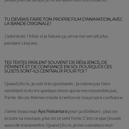
TU DEVRAIS FAIRE TON PROPRE FILM D’ANIMATION, AVEC
LA BANDE ORIGINALE !
J’adorerais ! Mais si je faisais ça, on ne me verrait plus
pendant cinq ans.
TES TEXTES PARLENT SOUVENT DE RÉSILIENCE, DE
FÉMINITÉ ET DE CONFIANCE EN SOI. POURQUOI CES
SUJETS SONT-ILS CENTRAUX POUR TOI ?
Quand j’écris, je suis très spontanée : je n’aime pas faire
semblant ni écrire quelque chose qui ne me ressemble pas.
Parler de ces thèmes m’aide à renforcer ma propre confiance.
J’aime beaucoup
Aya Nakamura
pour ça d’ailleurs : plus on
écoute sa musique, plus on se sent forte. C’est ce que j’essaie
aussi de transmettre. Quand j’écris, je me convaincs moi-