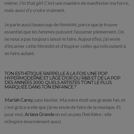
même:
I’m that girl
. C’est une manière de manifester ma force,
mais aussi d’y croire vraiment.
Je parle aussi beaucoup de féminité, parce que je trouve
essentiel que les femmes puissent l’assumer pleinement. On
ne nous a pas toujours laissé le faire. Aujourd’hui, j’ai envie
d’incarner cette féminité et d’inspirer celles qui m’écoutent à
en faire autant.
TON ESTHÉTIQUE RAPPELLE À LA FOIS UNE POP
HYPERMODERNE ET L’ÂGE D’OR DU R&B ET DE LA POP
DES ANNÉES 2000. QUELS ARTISTES T’ONT LE PLUS
MARQUÉE DANS TON ENFANCE ?
Mariah Carey,
sans hésiter. Ma mère était une grande fan, et
c’est grâce à elle que j’ai eu envie de faire de la musique. Et
pour moi,
Ariana Grande
en est un peu l’héritière : elle
m’inspire énormément aussi.