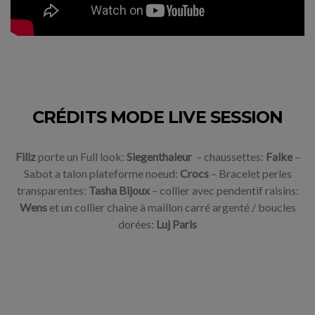
CRÉDITS MODE LIVE SESSION
Filiz
porte un F
ull look:
Siegenthaleur
–
chaussettes:
Falke
–
Sabot a talon plateforme noeud:
Crocs
–
Bracelet perles
transparentes:
Tasha Bijoux
– c
ollier avec pendentif raisins:
Wens
et un c
ollier chaine à maillon carré argenté / boucles
dorées:
Luj Paris