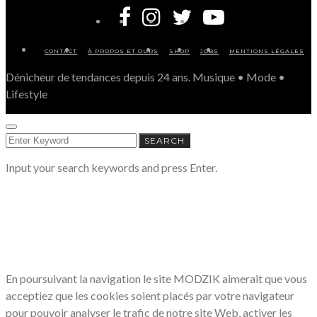
CONTACT
À PROPOS ET OURS
SHOP
JOBS
MENTIONS LÉGALES
Dénicheur de tendances depuis 24 ans. Musique • Mode •
Lifestyle
SEARCH
SEARCH
FOR:
Input your search keywords and press Enter.
LE RESPECT DE VOTRE VIE PRIVÉE
NOUS CONCERNE
En poursuivant la navigation le site MODZIK aimerait que vous
acceptiez que les cookies soient placés par votre navigateur
pour pouvoir analyser le trafic de notre site Web, activer les