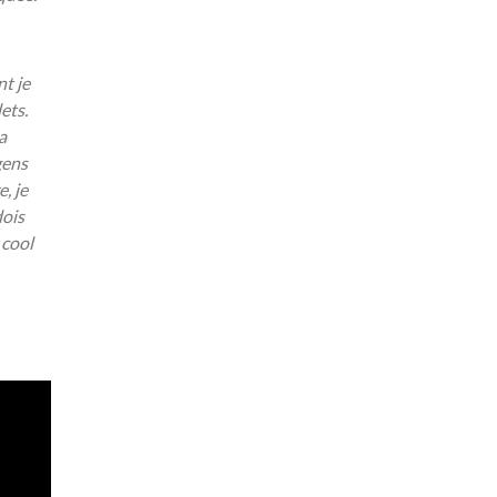
nt je
lets.
a
gens
, je
dois
 cool