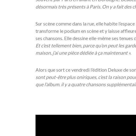
désormais très présents à Paris. On y a fait des c
Sur scène comme dans la rue, elle habite l’espace
transforme le podium en scène et y laisse affleur
ses chansons. Elle dessine elle-même ses tenues d
Et c
’est tellement bien, parce qu
’on peut les garde
maison, j’ai une pièce dédiée à ça maintenant ».
Alors que sort ce vendredi l’édition Deluxe de s
sont peut-
être plus oniriques, c’est la raison pour
que l
’album. il y a quatre chansons suppl
émentair
/