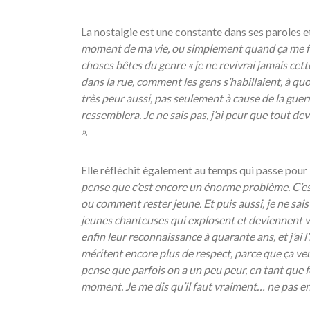
La nostalgie est une constante dans ses paroles e
moment de ma vie, ou simplement quand
ça me 
choses b
êtes du genre «
je ne revivrai jamais cet
dans la rue, comment les gens s
’habillaient,
à quo
très peur aussi, pas seulement à cause de la guer
ressemblera. Je ne sais pas, j’ai peur que tout de
».
Elle réfléchit également au temps qui passe pour
pense que c
’est encore un
énorme problème. C’es
ou comment rester jeune. Et puis aussi, je ne sai
jeunes chanteuses qui explosent et deviennent vir
enfin leur reconnaissance à quarante ans, et j’ai 
méritent encore plus de respect, parce que ça veut
pense que parfois on a un peu peur, en tant que f
moment. Je me dis qu’il faut vraiment… ne pas en a