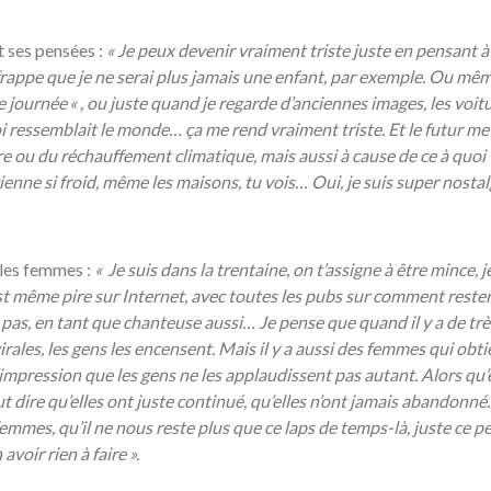
t ses pensées :
«
Je peux devenir vraiment triste juste en pensant
à
frappe que je ne serai plus jamais une enfant, par exemple. Ou mê
te journ
ée
« , ou juste quand je regarde d
’anciennes images, les voit
i ressemblait le monde
…
ça me rend vraiment triste. Et le futur me 
re ou du réchauffement climatique, mais aussi à cause de ce à quoi
vienne si froid, même les maisons, tu vois… Oui, je suis super nosta
 les femmes :
«
Je suis dans la trentaine, on t
’assigne
à
être mince, j
t même pire sur Internet, avec toutes les pubs sur comment reste
s pas, en tant que chanteuse aussi… Je pense que quand il y a de trè
ales, les gens les encensent. Mais il y a aussi des femmes qui obt
l’impression que les gens ne les applaudissent pas autant. Alors qu’
 dire qu’elles ont juste continué, qu’elles n’ont jamais abandonné. 
emmes, qu’il ne nous reste plus que ce laps de temps-là, juste ce pe
voir rien à faire ».