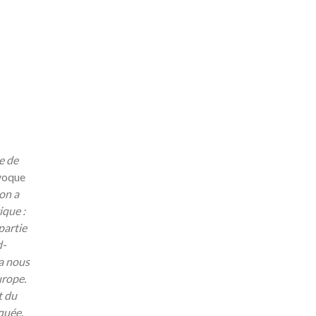
se de
voque
 on a
ique :
partie
d-
ça nous
urope.
t du
quée.