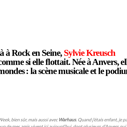
là à Rock en Seine,
Sylvie Kreusch
omme si elle flottait. Née à Anvers, el
 mondes : la scène musicale et le podi
Week, bien sûr, mais aussi avec
Warhaus
. Quand j’étais enfant, je p
p de mes amis vivent ici aujourd’hui, dont plusieurs d’Anvers qui