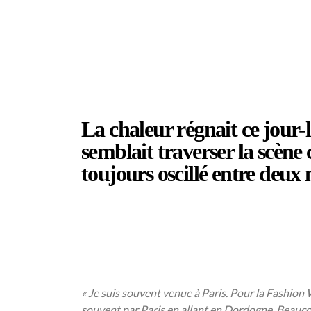
La chaleur régnait ce jour-
semblait traverser la scène c
toujours oscillé entre deux
/
/
« Je suis souvent venue à Paris. Pour la Fashion 
souvent par Paris en allant en Dordogne. Beaucou