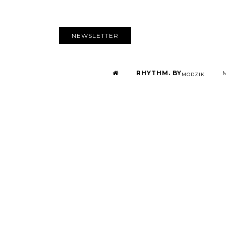
NEWSLETTER
RHYTHM. BY
MODZIK
SYLVIE K
cœur 