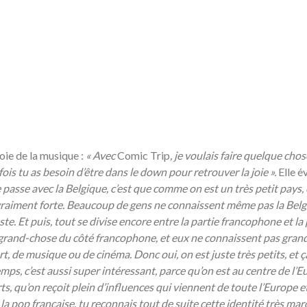
oie de la musique :
«
Avec
Comic Trip
, je voulais faire quelque cho
fois tu as besoin d
’être dans le down pour retrouver la joie ».
Elle é
 passe avec la Belgique, c’est que comme on est un très petit pays,
 vraiment forte. Beaucoup de gens ne connaissent même pas la Belg
te. Et puis, tout se divise encore entre la partie francophone et la 
rand-chose du côté francophone, et eux ne connaissent pas gran
rt, de musique ou de cinéma. Donc oui, on est juste très petits, et 
s, c’est aussi super intéressant, parce qu’on est au centre de l’E
ts, qu’on reçoit plein d’influences qui viennent de toute l’Europe e
a pop française, tu reconnais tout de suite cette identité très mar