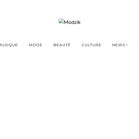
MUSIQUE
MODE
BEAUTÉ
CULTURE
NEWS !
REUSCH, voyage au
de l’inventivité
26 NOVEMBRE 2025