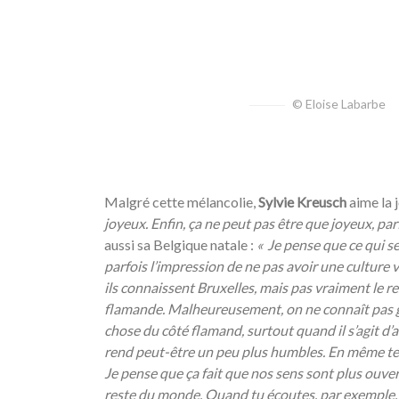
/
© Eloise Labarbe
/
Malgré cette mélancolie,
Sylvie Kreusch
aime la j
joyeux. Enfin,
ça ne peut pas
être que joyeux, par
aussi sa Belgique natale :
«
Je pense que ce qui se
parfois l’impression de ne pas avoir une culture
ils connaissent Bruxelles, mais pas vraiment le res
flamande. Malheureusement, on ne connaît pas g
chose du côté flamand, surtout quand il s’agit d’a
rend peut-être un peu plus humbles. En même temp
Je pense que ça fait que nos sens sont plus ouver
reste du monde. Quand tu écoutes, par exemple, l