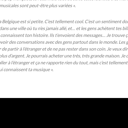
 musicales sont peut-être plus variées ».
 Belgique est si petite. C
’est tellement cool. C
’est un sentiment do
dans une ville o
ù tu n
’es jamais all
é, et
… et les gens ach
ètent tes bil
 connaissent ton histoire. Ils t
’envoient des messages
… Je trouve
ç
avoir des conversations avec des gens partout dans le monde. Les 
 partir à l’étranger et de ne pas rester dans son coin. Je veux dire
lus d’argent. Je pourrais acheter une très, très grande maison. Je 
ler à l’étranger et ça ne rapporte rien du tout, mais c’est tellement
ui connaissent ta musique ».