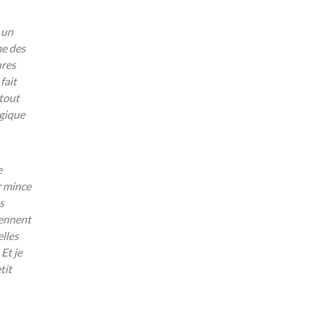
 un
me des
ures
fait
 tout
lgique
e
r mince
s
iennent
elles
Et je
tit