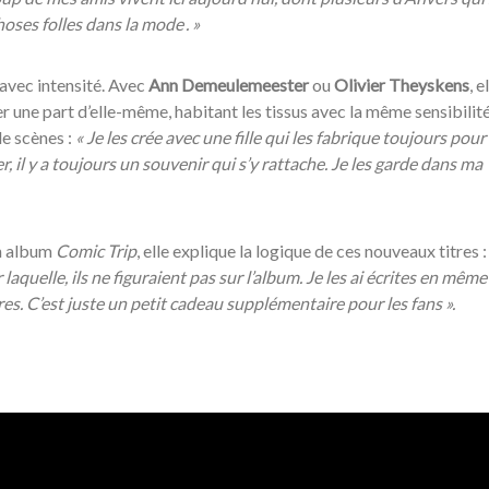
hoses folles dans la mode . »
 avec intensité. Avec
Ann Demeulemeester
ou
Olivier Theyskens
, e
er une part d’elle-même, habitant les tissus avec la même sensibilit
e scènes :
«
Je les cr
ée avec une fille qui les fabrique toujours pour
r, il y a toujours un souvenir qui s’y rattache. Je les garde dans ma
on album
Comic Trip
, elle explique la logique de ces nouveaux titres 
 laquelle, ils ne figuraient pas sur l
’album. Je les ai écrites en m
ême
es. C
’est juste un petit cadeau suppl
émentaire pour les fans ».