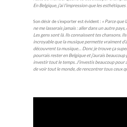
En Belgique, j’ai l’impression que les esthétiques
Son désir de s’exporter est évident :
«
Parce que la
ne me lasserais jamais : aller dans un autre pays, 
Les gens sont l
à. Ils connaissent tes chansons. Ils
incroyable que la musique permette vraiment d
’
découvrent ta musique… Donc je trouve ça super de
pourrais rester en Belgique et j’aurais beaucoup p
investir tout le temps. J’investis beaucoup pour al
de voir tout le monde, de rencontrer tous ceux q
/