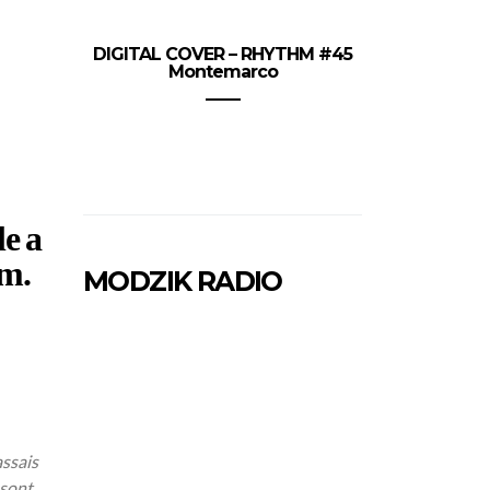
DIGITAL COVER – RHYTHM #45
Montemarco
le a
um.
MODZIK RADIO
assais
 sont