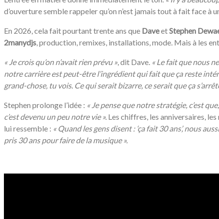
d’ouverture semble rappeler qu’on n’est jamais tout à fait face à u
En 2026, cela fait pourtant trente ans que
Dave
et
Stephen Dewa
2manydjs
, production, remixes, installations, mode. Mais à les en
« Je crois qu’on n’avait rien prévu »
, dit Dave.
«
Le fait que nous ne
notre carrière est peut-être l’ingrédient qui fait que ça reste int
grand-chose, tu vois. Ce qui serait bizarre, ce serait que ça s’arrêt
Stephen prolonge l’idée :
«
Je pense que notre stratégie, c’est que
c’est devenu un peu notre vie ».
Les chiffres, les anniversaires, les
lui ressemble :
«
Quand les gens disent : ‘ça fait 30 ans’, nous auss
pris 30 ans pour faire de la musique ».
/