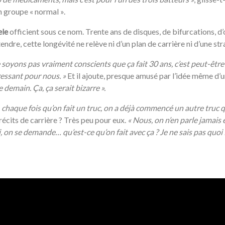
n groupe « normal ».
ele
officient sous ce nom. Trente ans de disques, de bifurcations, d
tendre, cette longévité ne relève ni d’un plan de carrière ni d’une 
 soyons pas vraiment conscients que ça fait 30 ans, c’est peut-être
éressant pour nous. »
Et il ajoute, presque amusé par l’idée même d’un
e demain. Ça, ça serait bizarre ».
, chaque fois qu’on fait un truc, on a déjà commencé un autre truc qu
 récits de carrière ? Très peu pour eux.
«
Nous, on n’en parle jamais 
i, on se demande… qu’est-ce qu’on fait avec ça ? Je ne sais pas quoi 