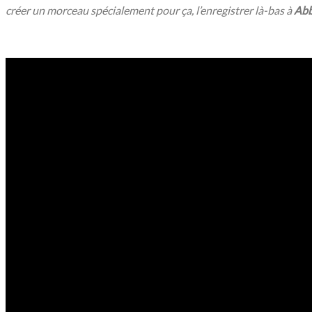
créer un morceau spécialement pour ça, l’enregistrer là-bas à
Abb
/