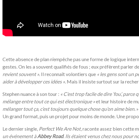
/
Cette absence de plan n’empêche pas une forme de logique inter
gestes. On les a souvent qualifiés de fous ; eux préfèrent parler 
revient souvent »
. Il reconnaît volontiers que
«
les gens sont un p
aider à développer ces idées »
. Mais il insiste surtout sur la reche
Stephen nuance à son tour :
«
C’est trop facile de dire ‘fou’, parce 
mélange entre tout ce qui est électronique »
et leur histoire de m
mélanger tout ça, c’est toujours quelque chose qu’on aime bien.
»
Un grand format, puis un projet pour moins de monde. Une proposi
Le dernier single,
Perfect We Are Not
, raconte assez bien cette 
un événement à
Abbey Road
. Ils étaient venus chez nous pour n