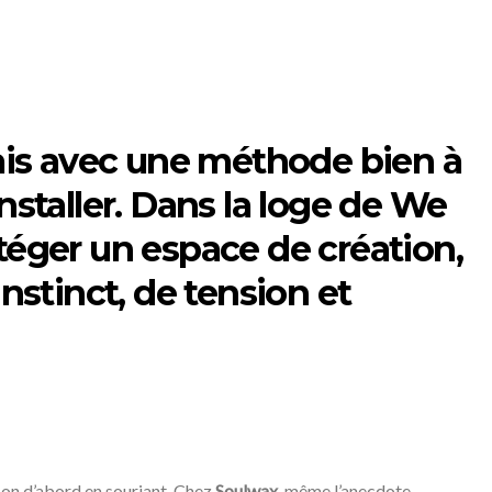
mais avec une méthode bien à
installer. Dans la loge de We
téger un espace de création,
nstinct, de tension et
t-on d’abord en souriant. Chez
Soulwax
, même l’anecdote