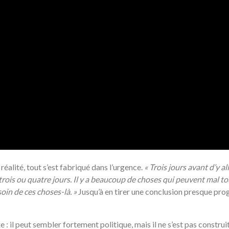
réalité, tout s’est fabriqué dans l’urgence.
«
Trois jours avant d’y all
trois ou quatre jours. Il y a beaucoup de choses qui peuvent mal to
oin de ces choses-là. »
Jusqu’à en tirer une conclusion presque pr
 il peut sembler fortement politique, mais il ne s’est pas constru