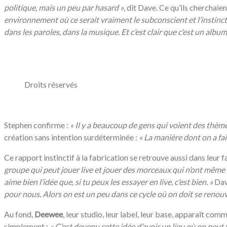
politique, mais un peu par hasard »
, dit Dave. Ce qu’ils cherchaien
environnement où ce serait vraiment le subconscient et l’instinct
dans les paroles, dans la musique. Et c’est clair que c’est un album p
/
Droits réservés
/
Stephen confirme :
«
Il y a beaucoup de gens qui voient des thèmes 
création sans intention surdéterminée :
«
La manière dont on a fai
Ce rapport instinctif à la fabrication se retrouve aussi dans leur f
groupe qui peut jouer live et jouer des morceaux qui n’ont même 
aime bien l’idée que, si tu peux les essayer en live, c’est bien. »
Dav
pour nous. Alors on est un peu dans ce cycle où on doit se renouv
Au fond,
Deewee
, leur studio, leur label, leur base, apparaît comm
simplement :
«
C’est devenu cette idée d’avoir un lieu où on peut f