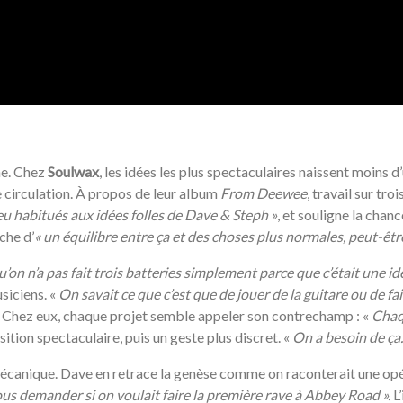
ne. Chez
Soulwax
, les idées les plus spectaculaires naissent moins d
de circulation. À propos de leur album
From Deewee
, travail sur tr
eu habitués aux idées folles de Dave & Steph »
, et souligne la chan
rche d’
«
un équilibre entre ça et des choses plus normales, peut-êtr
qu’on n’a pas fait trois batteries simplement parce que c’était une idé
usiciens. «
On savait ce que c’est que de jouer de la guitare ou de fa
 Chez eux, chaque projet semble appeler son contrechamp : «
Chaqu
tion spectaculaire, puis un geste plus discret. «
On a besoin de ça.
mécanique. Dave en retrace la genèse comme on raconterait une opé
ous demander si on voulait faire la première rave à Abbey Road ».
L