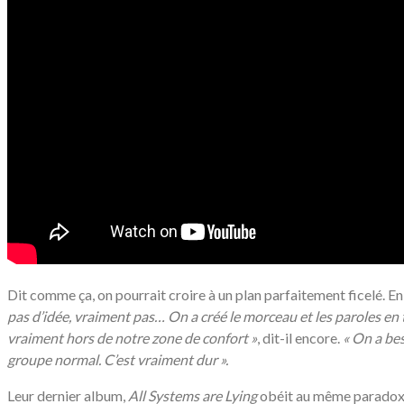
Dit comme ça, on pourrait croire à un plan parfaitement ficelé. En 
pas d’idée, vraiment pas… On a créé le morceau et les paroles en 
vraiment hors de notre zone de confort »
, dit-il encore.
«
On a bes
groupe normal. C’est vraiment dur ».
Leur dernier album,
All Systems are Lying
obéit au même paradoxe :