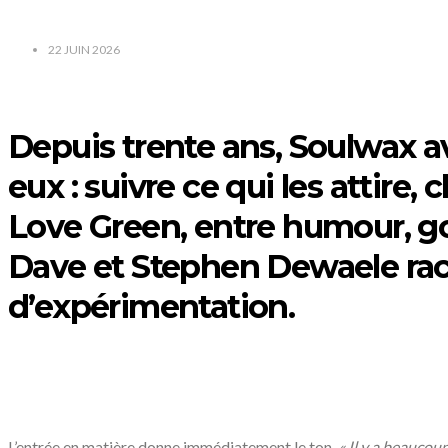
22 JUIN 2026
/
Depuis trente ans,
Soulwax
av
eux : suivre ce qui les attire
Love Green, entre humour, go
Dave et Stephen Dewaele racon
d’expérimentation.
/
/
L’entrée en matière donne immédiatement le ton.
«
Il y a beaucoup