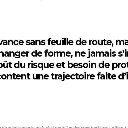
ance sans feuille de route, 
, changer de forme, ne jamais s’
ût du risque et besoin de pro
tent une trajectoire faite d’i
 de médicaments, mais c’est pour l’un des trois batteurs »
, glisse-