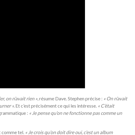
er, on n’avait rien »
, résume Dave. Stephen précise :
«
On n’avait
urner ».
Et c’est précisément ce qui les intéresse.
«
C’était
ogrammatique :
«
Je pense qu’on ne fonctionne pas comme un
it comme tel.
«
Je crois qu’on doit dire oui, c’est un album