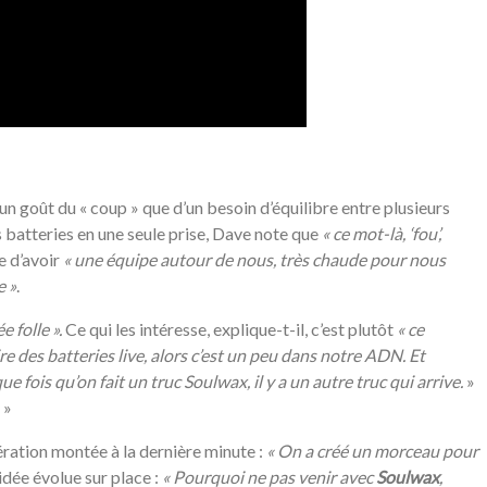
’un goût du « coup » que d’un besoin d’équilibre entre plusieurs
ois batteries en une seule prise, Dave note que
«
ce mot-là, ‘fou’,
ce d’avoir
«
une équipe autour de nous, très chaude pour nous
e »
.
e folle ».
Ce qui les intéresse, explique-t-il, c’est plutôt
«
ce
ire des batteries live, alors c’est un peu dans notre ADN. Et
e fois qu’on fait un truc Soulwax, il y a un autre truc qui arrive.
»
»
ration montée à la dernière minute :
«
On a créé un morceau pour
’idée évolue sur place :
«
Pourquoi ne pas venir avec
Soulwax
,