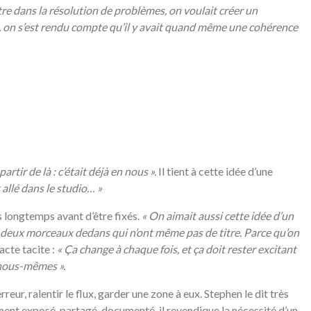
tre dans la résolution de problèmes, on voulait créer un
n, on s’est rendu compte qu’il y avait quand même une cohérence
tir de là : c’était déjà en nous ».
Il tient à cette idée d’une
 allé dans le studio… »
is longtemps avant d’être fixés.
«
On aimait aussi cette idée d’un
a deux morceaux dedans qui n’ont même pas de titre. Parce qu’on
cte tacite :
«
Ça change à chaque fois, et ça doit rester excitant
 nous-mêmes ».
reur, ralentir le flux, garder une zone à eux. Stephen le dit très
t exposé, partagé, documenté, il revendique la nécessité d’un