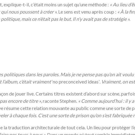
t, explique-t-il, c’était moins un sujet qu’une méthode :
«
Au lieu d’ê
 qui nous poussent à créer ».
Le sens est venu après coup :
«
À la fi
olitique, mais ce n’était pas le but. Il n’y avait pas de stratégie ».
politiques dans les paroles. Mais je ne pense pas qu’on ait voulu par
t l’album, c’était vraiment
‘no preconceived ideas’
. Vraiment, on est
açon de jouer live. Certains titres existent d’abord sur scène, parfo
pas encore de titre »
, raconte Stephen.
«
Comme aujourd’hui : il y 
e résume cette relation mouvante au public comme une sorte de pa
eler à chaque fois. C’est une sorte de prison qu’on s’est fabriquée
e la traduction architecturale de tout cela. Un lieu pour protéger l’er
aire nos trucs à nous ».
Dans un monde où tout semble immédiatemen