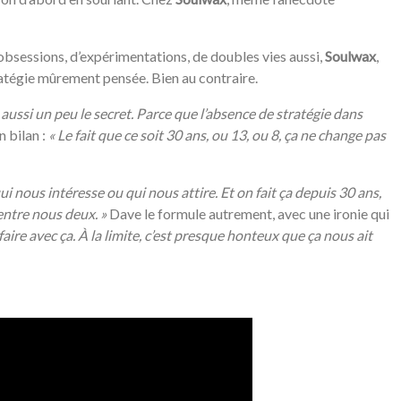
’obsessions, d’expérimentations, de doubles vies aussi,
Soulwax
,
stratégie mûrement pensée. Bien au contraire.
 aussi un peu le secret. Parce que l’absence de stratégie dans
 bilan :
«
Le fait que ce soit 30 ans, ou 13, ou 8, ça ne change pas
i nous intéresse ou qui nous attire. Et on fait ça depuis 30 ans,
entre nous deux. »
Dave le formule autrement, avec une ironie qui
faire avec ça. À la limite, c’est presque honteux que ça nous ait