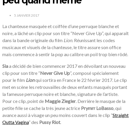
peu quand même
5 JANVIER 2017
La chanteuse masquée et coiffée d’une perruque blanche et
noire, a lâché un clip pour son titre “Never Give Up”, qui apparaît
dans la bande originale du film
Lion
. Réunissant les codes
musicaux et visuels de la chanteuse, le titre assure son office
mais commence à sentir la pop au calibre un poil trop bien rôdé.
Sia
a décidé de bien commencer 2017 en dévoilant un nouveau
clip pour son titre “
Never Give Up
”, composé spécialement
pour le film
Lion
qui sortira en France le 22 février 2017. Le clip
met en scène les retrouvailles de deux enfants masqués portant
la fameuse perruque noire et blanche, signature de l’artiste.
Pour ce clip, point de
Maggie Ziegler
. Derrière le masque de la
petite fille se cache la très jeune actrice
Prymrr
LoBasso
, qui
avance aussi à visage un peu moins couvert dans le clip “
Straight
Outta Vagina
” des
Pussy Riot
.