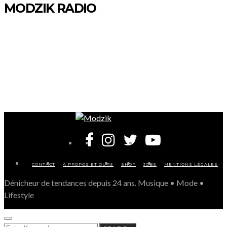
MODZIK RADIO
CONTACT
À PROPOS ET OURS
SHOP
JOBS
MENTIONS LÉGALES
Dénicheur de tendances depuis 24 ans. Musique • Mode •
Lifestyle
SEARCH