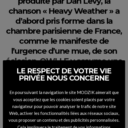
produite par Dan Levy, la
chanson « Heavy Weather » a
d’abord pris forme dans la
chambre parisienne de France,
comme le manifeste de
l’urgence d’une mue, de son
éclosion. OWLLE y assume une
vulnérabilité précédemment
LE RESPECT DE VOTRE VIE
PRIVÉE NOUS CONCERNE
plus voilée. A l’image de son
album à venir auquel il donne
En poursuivant la navigation le site MODZIK aimerait que
son titre. »
vous acceptiez que les cookies soient placés par votre
navigateur pour pouvoir analyser le trafic de notre site
Web, activer les fonctionnalités liées aux réseaux sociaux,
vous proposer un contenu et des publicités personnalisées.
Retrouvez également Owlle en shooting mode et en interview
Cela impliquera le traitement de vos informations