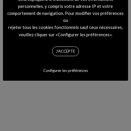
dans nouveau Modzik #57 en vente exclusive au corner
personnelles, y compris votre adresse IP et votre
PaperLab (BHV) dès aujourd’hui et sur notre
e-shop
et en
comportement de navigation. Pour modifier vos préférences
kiosque à partir de mercredi 26 septembre.
ou
rejeter tous les cookies fonctionnels sauf ceux nécessaires,
ALBUM
DAN LEVY
HEAVY WEATHER
OWLLE
veuillez cliquer sur «Configurer les préférences».
J'ACCEPTE
Configurer les préférences
Mahalia nous offre un
nouvel EP porté par le
single « Surprise Me »