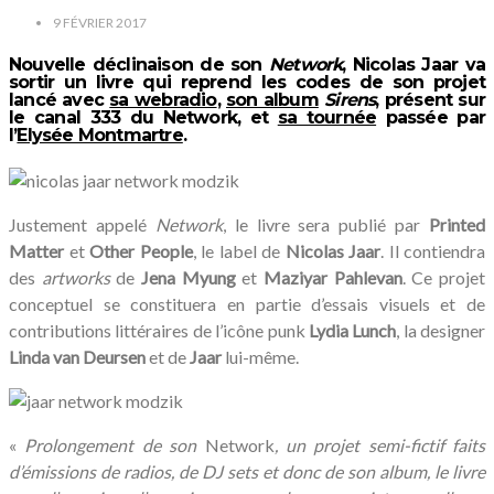
9 FÉVRIER 2017
Nouvelle déclinaison de son
Network
,
Nicolas Jaar
va
sortir un livre qui reprend les codes de son projet
lancé avec
sa webradio
,
son album
Sirens
, présent sur
le canal 333 du
Network
, et
sa tournée
passée par
l’
Elysée Montmartre
.
Justement appelé
Network
, le livre sera publié par
Printed
Matter
et
Other People
, le label de
Nicolas Jaar
. Il contiendra
des
artworks
de
Jena Myung
et
Maziyar Pahlevan
. Ce projet
conceptuel se constituera en partie d’essais visuels et de
contributions littéraires de l’icône punk
Lydia Lunch
, la designer
Linda van Deursen
et de
Jaar
lui-même.
«
Prolongement de son
Network
, un projet semi-fictif faits
d’émissions de radios, de DJ sets et donc de son album, le livre