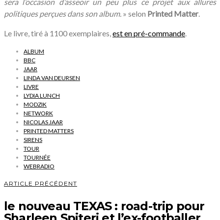
sera l’occasion d’asseoir un peu plus ce projet aux allures
politiques perçues dans son album.
» selon
Printed Matter
.
Le livre, tiré à 1100 exemplaires,
est en pré-commande
.
ALBUM
BBC
JAAR
LINDA VAN DEURSEN
LIVRE
LYDIA LUNCH
MODZIK
NETWORK
NICOLAS JAAR
PRINTED MATTERS
SIRENS
TOUR
TOURNÉE
WEBRADIO
ARTICLE PRÉCÉDENT
le nouveau TEXAS : road-trip pour
Sharleen Spiteri et l’ex-footballer