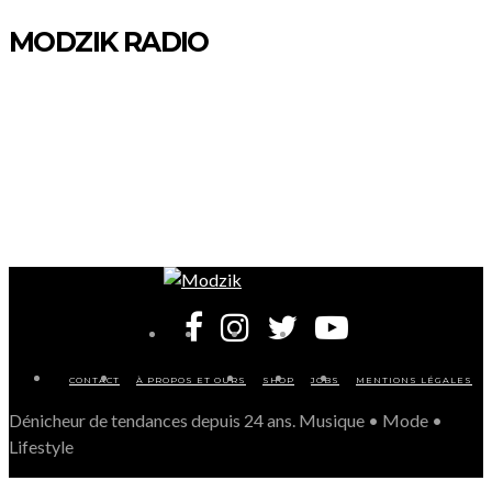
MODZIK RADIO
CONTACT
À PROPOS ET OURS
SHOP
JOBS
MENTIONS LÉGALES
Dénicheur de tendances depuis 24 ans. Musique • Mode •
Lifestyle