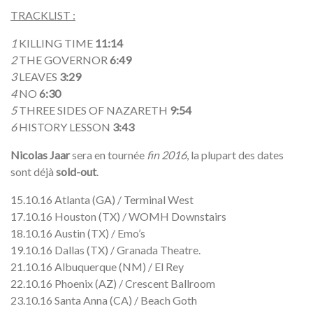
TRACKLIST :
1
KILLING TIME
11:14
2
THE GOVERNOR
6:49
3
LEAVES
3:29
4
NO
6:30
5
THREE SIDES OF NAZARETH
9:54
6
HISTORY LESSON
3:43
Nicolas Jaar
sera en tournée
fin 2016
, la plupart des dates
sont déjà
sold-out
.
15.10.16 Atlanta (GA) / Terminal West
17.10.16 Houston (TX) / WOMH Downstairs
18.10.16 Austin (TX) / Emo’s
19.10.16 Dallas (TX) / Granada Theatre.
21.10.16 Albuquerque (NM) / El Rey
22.10.16 Phoenix (AZ) / Crescent Ballroom
23.10.16 Santa Anna (CA) / Beach Goth