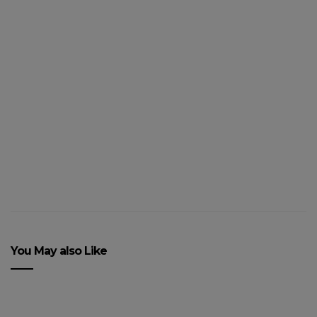
À ÉCOUTER : La bande son
du weekend
You May also Like